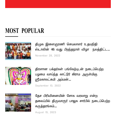
MOST POPULAR
திமுக இளைஞரணி செயலாளர் உதயநிதி
ஸ்டாலின் 46 வது பிறந்தநாள் விழா – நலத்திட்ட...
November 28, 2022
திரளான பக்தர்கள் பங்கேற்புடன் நடைப்பெற்ற
பழமை வாய்ந்த காட்டூர் கிராம அருள்மிகு
ஸ்ரீமகாலட்சுமி அம்மன்...
September 13, 2022
தேச பிரிவினையின் சோக வரலாறு என்ற
தலைப்பில் திருவாரூர் பாஜக சார்பில் நடைப்பெற்ற
கருத்தரங்கம்...
August 15, 2023