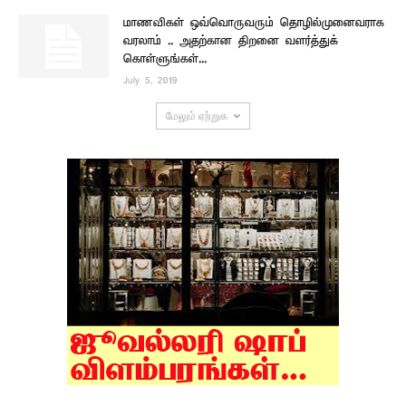
மாணவிகள் ஒவ்வொருவரும் தொழில்முனைவராக
வரலாம் .. அதற்கான திறனை வளர்த்துக்
கொள்ளுங்கள்...
July 5, 2019
மேலும் ஏற்றுக