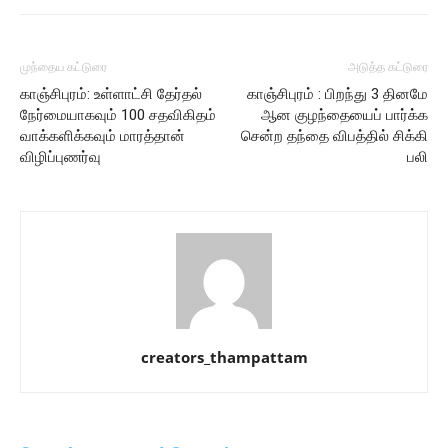
முந்தைய கட்டுரை
அடுத்த கட்டுரை
காஞ்சிபுரம்: உள்ளாட்சி தேர்தல்
காஞ்சிபுரம் : பிறந்து 3 தினமே
நேர்மையாகவும் 100 சதவிகிதம்
ஆன குழந்தையைப் பார்க்க
வாக்களிக்கவும் மாரத்தான்
சென்ற தந்தை விபத்தில் சிக்கி
விழிப்புணர்வு
பலி
creators_thampattam