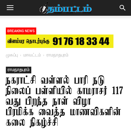
BREAKING NEWS
முகப்பு
மாவட்டம்
ராமநாதபுரம்
ராமநாதபுரம்
நகராட்சி வள்ளல் பாரி நடு
நிலைப் பள்ளியில் காமராசர் 117
வது பிறந்த நாள் விழா –
பிரமிக்க வைத்த மாணவிகளின்
கலை நிகழ்ச்சி