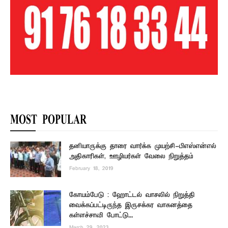
MOST POPULAR
தனியாருக்கு தாரை வார்க்க முயற்சி-பிஎஸ்என்எல்
அதிகாரிகள், ஊழியர்கள் வேலை நிறுத்தம்
February 18, 2019
கோயம்பேடு : ஹோட்டல் வாசலில் நிறுத்தி
வைக்கப்பட்டிருந்த இருசக்கர வாகனத்தை
கள்ளச்சாவி போட்டு...
March 29, 2023