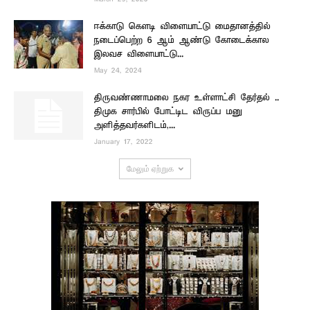
ஈக்காடு கௌடி விளையாட்டு மைதானத்தில்
நடைப்பெற்ற 6 ஆம் ஆண்டு கோடைக்கால
இலவச விளையாட்டு...
May 24, 2024
திருவண்ணாமலை நகர உள்ளாட்சி தேர்தல் ..
திமுக சார்பில் போட்டிட விருப்ப மனு
அளித்தவர்களிடம்,...
January 17, 2022
மேலும் ஏற்றுக