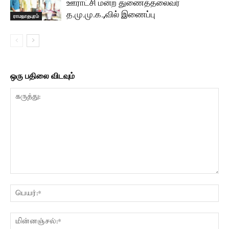
ஊராட்சி மன்ற துணைத்தலைவர்
த.மு.மு.க.,வில் இணைப்பு
ராமநாதபுரம்
ஒரு பதிலை விடவும்