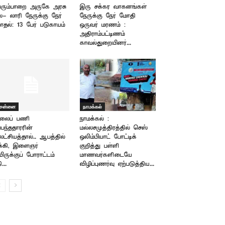
ரும்பாறை அருகே அரசு
இரு சக்கர வாகனங்கள்
்- லாரி நேருக்கு நேர்
நேருக்கு நேர் மோதி
தல்: 13 பேர் படுகாயம்
ஒருவர் மரணம் :
அதிராம்பட்டிணம்
காவல்துறையினர்...
ென்னை
நாமக்கல்
ாலைப் பணி
நாமக்கல் :
்பந்ததாரரின்
மல்லசமுத்திரத்தில் செஸ்
ட்சியத்தால்.. ஆபத்தில்
ஒலிம்பியாட் போட்டிக்
க்கி, இளைஞர்
குறித்து பள்ளி
ிருக்குப் போராட்டம் –
மாணவர்களிடையே
ி...
விழிப்புணர்வு ஏற்படுத்திய...