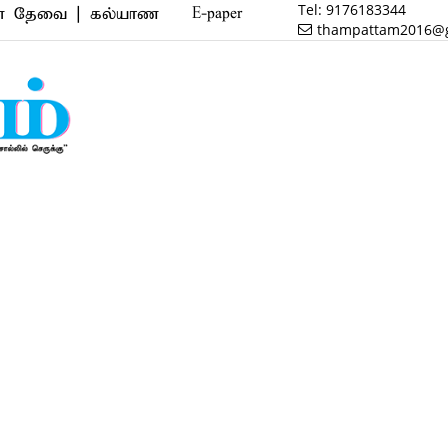
Tel:
9176183344
 | கல்யாண வரன் | மருத்துவம் | வணிகம் | பைனான்ஸ் | 
E-paper
thampattam2016@