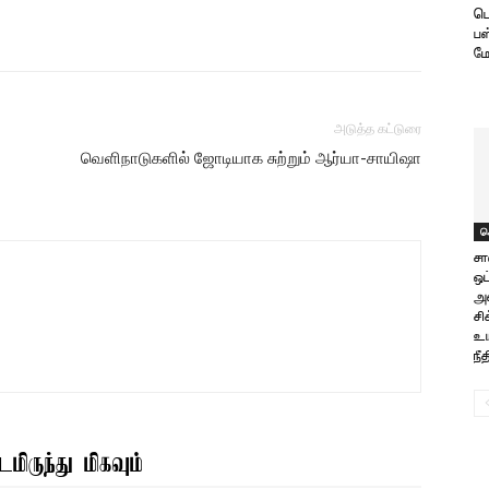
பெ
பஸ
மோ
அடுத்த கட்டுரை
வெளிநாடுகளில் ஜோடியாக சுற்றும் ஆர்யா-சாயிஷா
ச
ச
ஒப
அல
சி
உய
நீத
மிருந்து மிகவும்