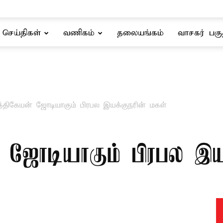
செய்திகள்
வணிகம்
தலையங்கம்
வாசகர் பகு
த்திகேயன் ஜோடியாகும் பிரபல இயக்குநரின் மகள்
் ஜோடியாகும் பிரபல இய