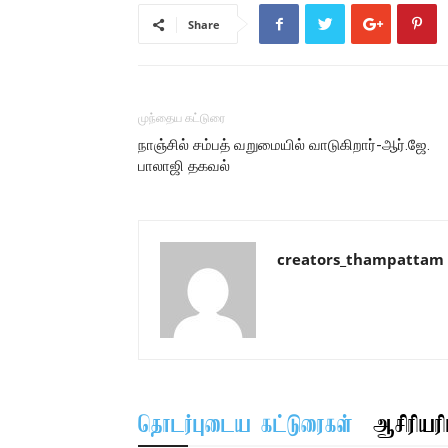
Share
முந்தைய கட்டுரை
நாஞ்சில் சம்பத் வறுமையில் வாடுகிறார்-ஆர்.ஜே.
பாலாஜி தகவல்
creators_thampattam
தொடர்புடைய கட்டுரைகள்
ஆசிரியரிட