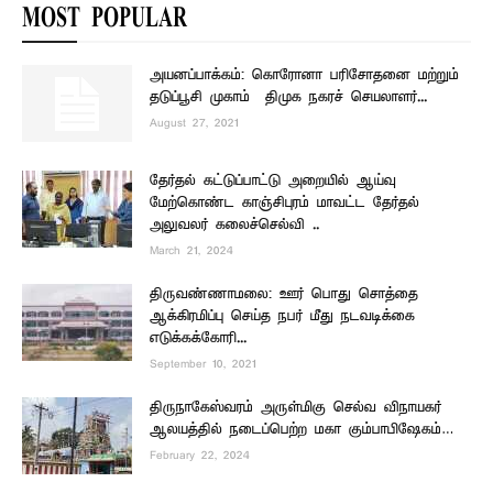
MOST POPULAR
அயனப்பாக்கம்: கொரோனா பரிசோதனை மற்றும்
தடுப்பூசி முகாம் – திமுக நகரச் செயலாளர்...
August 27, 2021
தேர்தல் கட்டுப்பாட்டு அறையில் ஆய்வு
மேற்கொண்ட காஞ்சிபுரம் மாவட்ட தேர்தல்
அலுவலர் கலைச்செல்வி ..
March 21, 2024
திருவண்ணாமலை: ஊர் பொது சொத்தை
ஆக்கிரமிப்பு செய்த நபர் மீது நடவடிக்கை
எடுக்கக்கோரி...
September 10, 2021
திருநாகேஸ்வரம் அருள்மிகு செல்வ விநாயகர்
ஆலயத்தில் நடைப்பெற்ற மகா கும்பாபிஷேகம்…
February 22, 2024