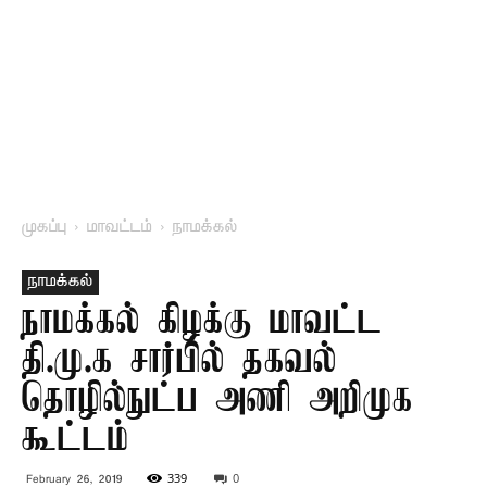
முகப்பு
மாவட்டம்
நாமக்கல்
நாமக்கல்
நாமக்கல் கிழக்கு மாவட்ட
தி.மு.க சார்பில் தகவல்
தொழில்நுட்ப அணி அறிமுக
கூட்டம்
339
0
February 26, 2019