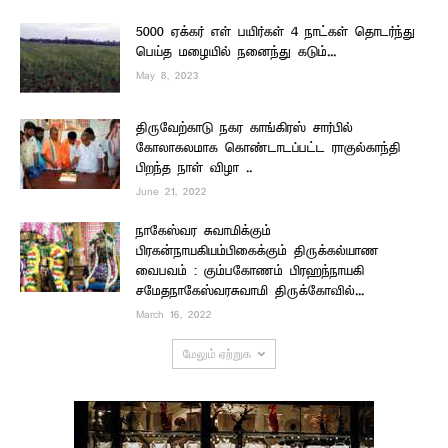
5000 ஏக்கர் எள் பயிர்கள் 4 நாட்கள் தொடர்ந்து
பெய்த மழையில் நனைந்து கடும்...
May 8, 2023
திருவேற்காடு நகர காங்கிரஸ் சார்பில்
கோலாகலமாக கொண்டாடப்பட்ட ராகுல்காந்தி
பிறந்த நாள் விழா ..
June 21, 2022
நாகேஸ்வர சுவாமிக்கும்
பிரகன்நாயகியம்பிகைக்கும் திருக்கல்யாண
வைபவம் : கும்பகோணம் பிரஹந்நாயகி
சமேதநாகேஸ்வரசுவாமி திருக்கோவில்...
March 16, 2022
மேலும் ஏற்றுக