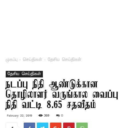
முகப்பு
செய்திகள்
தேசிய செய்திகள்
தேசிய செய்திகள்
நடப்பு நிதி ஆண்டுக்கான
தொழிலாளர் வருங்கால வைப்பு
நிதி வட்டி 8.65 சதவீதம்
369
0
February 22, 2019