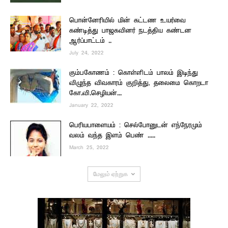
பொன்னேரியில் மின் கட்டண உயர்வை
கண்டித்து பாஜகவினர் நடத்திய கண்டன
ஆர்ப்பாட்டம் ..
July 24, 2022
கும்பகோணம் : கொள்ளிடம் பாலம் இடிந்து
விழுந்த விவகாரம் குறித்து, தலைமை கொறடா
கோ.வி.செழியன்...
January 22, 2022
பெரியபாளையம் : செல்போனுடன் எந்நேரமும்
வலம் வந்த இளம் பெண் .....
March 25, 2022
மேலும் ஏற்றுக