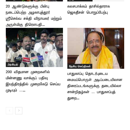
20 ஆண்டுகளுக்கு பின்பு
கலசபாக்கம் தாசில்தாராக
நடைப்பெற்ற அழகாபுத்தூர்
ஜெகதீசன் பொறுப்பேற்பு
ஸ்ரீசெல்வ சக்தி விநாயகர் மற்றும்
அருள்மிகு திரௌபதி...
அரசியல்
தேசிய செய்திகள்
200 விதமான முறைகளில்
பாதுகாப்பு தொடர்புடைய
மின்னணு வாக்குப் பதிவு
மையப்பொருள் அடிப்படையிலான
இயந்திரத்தில் முறைகேடு செய்ய
திரைப்படங்களுக்கு தடையில்லா
முடியும் …...
சான்றிதழ்கள் … பாதுகாப்புத்
துறை...