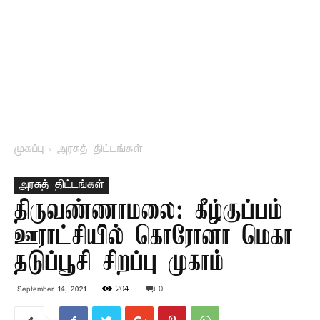
முகப்பு
அரசுத் திட்டங்கள்
அரசுத் திட்டங்கள்
திருவண்ணாமலை: கீழ்குப்பம்
ஊராட்சியில் கொரோனா மெகா
தடுப்பூசி சிறப்பு முகாம்
204
0
September 14, 2021