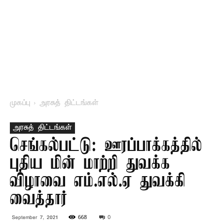
முகப்பு
அரசுத் திட்டங்கள்
அரசுத் திட்டங்கள்
செங்கல்பட்டு: ஊரப்பாக்கத்தில்
புதிய மின் மாற்றி துவக்க
விழாவை எம்.எல்.ஏ துவக்கி
வைத்தார்
668
0
September 7, 2021