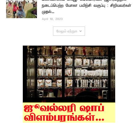
நடைப்பெற்ற யோகா பயிற்சி வகுப்பு : சிறியவர்கள்
முதல்...
April 10, 2023
மேலும் ஏற்றுக