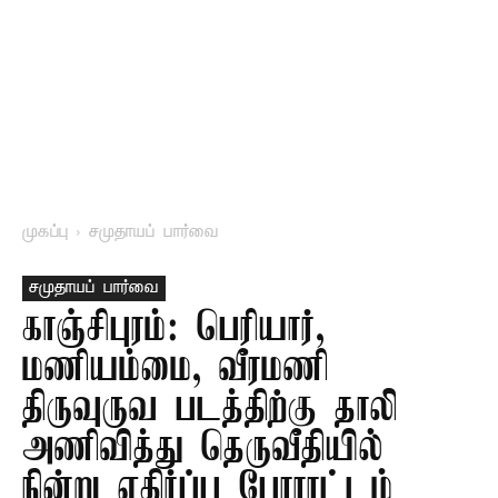
முகப்பு
சமுதாயப் பார்வை
சமுதாயப் பார்வை
காஞ்சிபுரம்: பெரியார்,
மணியம்மை, வீரமணி
திருவுருவ படத்திற்கு தாலி
அணிவித்து தெருவீதியில்
நின்று எதிர்ப்பு போராட்டம்