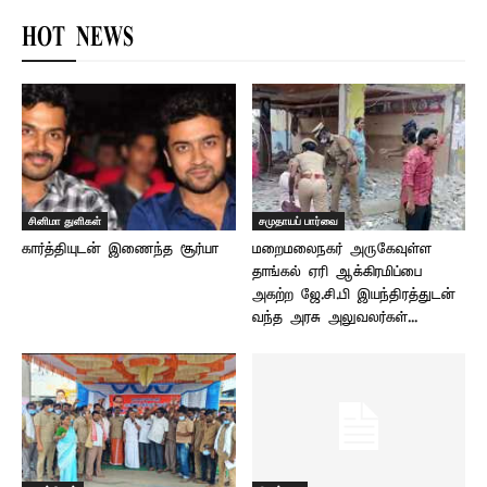
HOT NEWS
சினிமா துளிகள்
சமுதாயப் பார்வை
கார்த்தியுடன் இணைந்த சூர்யா
மறைமலைநகர் அருகேவுள்ள
தாங்கல் ஏரி ஆக்கிரமிப்பை
அகற்ற ஜே.சி.பி இயந்திரத்துடன்
வந்த அரசு அலுவலர்கள்...