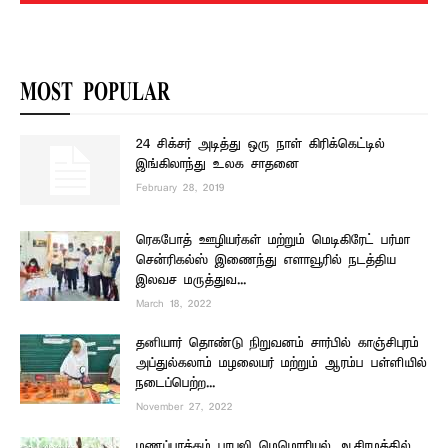
MOST POPULAR
24 சிக்சர் அடித்து ஒரு நாள் கிரிக்கெட்டில்
இங்கிலாந்து உலக சாதனை
February 28, 2019
ரெகபோத் ஊழியர்கள் மற்றும் மெடிகிரேட் பர்மா
சென்ரிகல்ஸ் இணைந்து எளாவூரில் நடத்திய
இலவச மருத்துவ...
March 18, 2022
தனியார் தொண்டு நிறுவனம் சார்பில் காஞ்சிபுரம்
அப்துல்கலாம் மழலையர் மற்றும் ஆரம்ப பள்ளியில்
நடைப்பெற்ற...
November 27, 2022
மணப்பாக்கம் பாபுஜி மெமொரியல் ஆசிரமத்தில்