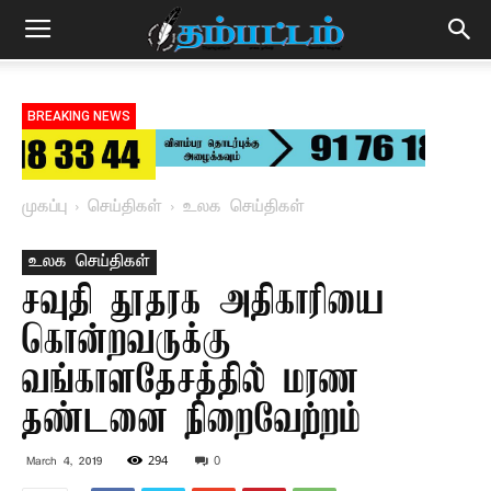
BREAKING NEWS
முகப்பு
செய்திகள்
உலக செய்திகள்
உலக செய்திகள்
சவுதி தூதரக அதிகாரியை
கொன்றவருக்கு
வங்காளதேசத்தில் மரண
தண்டனை நிறைவேற்றம்
294
0
March 4, 2019