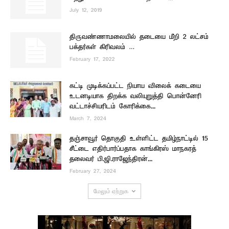
July 12, 2019
திருவண்ணாமலையில் தடையை மீறி 2 லட்சம்
பக்தர்கள் கிரிவலம் …
February 17, 2022
கட்டி முடிக்கப்பட்ட நியாய விலைக் கடையை
உடனடியாக திறக்க வலியுறுத்தி பொன்னேரி
வட்டாச்சியரிடம் கோரிக்கை...
March 7, 2024
தஞ்சாவூர் தொகுதி உள்ளிட்ட தமிழ்நாட்டில் 15
சீட்டை எதிர்பார்ப்பதாக காங்கிரஸ் மாநகரத்
தலைவர் பி.ஜி.ராஜேந்திரன்...
February 27, 2024
மேலும் ஏற்றுக