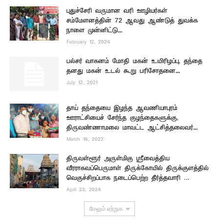
புதுச்சேரி வருமான வரி ஊழியர்கள்
சம்மேளனத்தின் 72 ஆவது ஆண்டுத் துவக்க
நாளை முன்னிட்டு...
February 12, 2024
பல்சர் வாகனம் மோதி மகன் உயிரிழப்பு, தந்தை
தனது மகன் உடல் கூறு பரிசோதனை...
July 12, 2021
தாய் தந்தையை இழந்த ஆவணியாபுரம்
ஊராட்சியைச் சேர்ந்த குழந்தைகளுக்கு,
திருவண்ணாமலை மாவட்ட ஆட்சித்தலைவர்...
March 16, 2022
திருவள்ளூர் அருள்மிகு ஸ்ரீவைத்திய
வீரராகவப்பெருமாள் திருக்கோயில் திருக்குளத்தில்
வெகுச்சிறப்பாக நடைப்பெற்ற தீர்த்தவாரி …
April 23, 2024
மேலும் ஏற்றுக