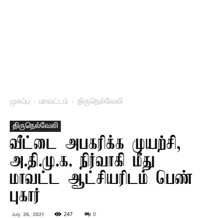
முகப்பு
மாவட்டம்
திருநெல்வேலி
திருநெல்வேலி
வீட்டை அபகரிக்க முயற்சி,
அ.தி.மு.க. நிர்வாகி மீது
மாவட்ட ஆட்சியரிடம் பெண்
புகார்
247
0
July 26, 2021