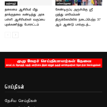
தஞ்சாவூர்
மயிலாடுதுறை
தலைமை ஆசிரியர் மீது
சேண்டிருப்பு அருள்மிகு ஸ்ரீ
தாக்குதலை கண்டித்து அரசு
முத்து மாரியம்மன்
பள்ளி ஆசிரியர்கள் வகுப்பை
திருக்கோயிலில் நடைப்பெற்ற 37
புறக்கணித்து போராட்டம்
ஆம் ஆண்டு பால்குடத்...
செய்திகள்
தேசிய செய்திகள்