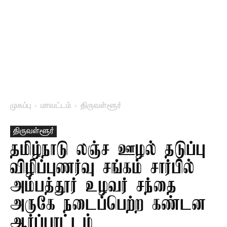
முகப்பு
மாவட்டம்
திருவள்ளூர்
திருவள்ளூர்
தமிழ்நாடு லஞ்ச ஊழல் தடுப்பு
விழிப்புணர்வு சங்கம் சார்பில்
அம்பத்தூர் உழவர் சந்தை
அருகே நடைப்பெற்ற கண்டன
ஆர்ப்பாட்டம்