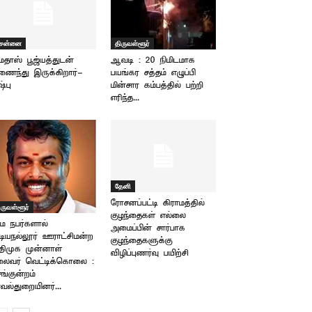
ென்னை
திருவள்ளூர்
மதாஸ் பூஜ்யத்துடன்
ஆவடி : 20 நிமிடமாக
ைந்து இருக்கிறார்-
பயங்கர சத்தம் எழுப்பி
ஷ்பு
மின்சார கம்பத்தில் பற்றி
எரிந்த...
தேனி
ரோசனப்பட்டி கிராமத்தில்
ிருவள்ளூர்
குழந்தைகள் எல்லை
்ம நபர்களால்
அமைப்பின் சார்பாக
டியநல்லூர் ஊராட்சிமன்ற
குழந்தைகளுக்கு
ிமுக முன்னாள்
விழிப்புணர்வு பயிற்சி
லைவர் வெட்டிக்கொலை :
ங்குன்றம்
வல்துறையினர்...