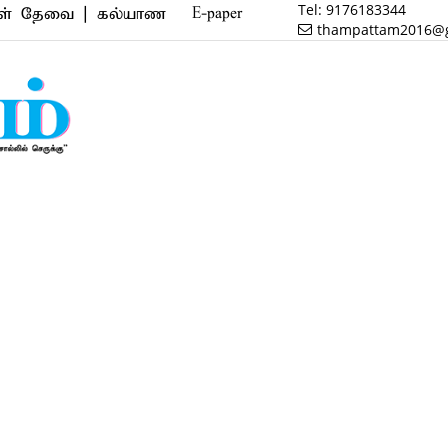
Tel:
9176183344
ை | கல்யாண வரன் | மருத்துவம் | வணிகம் | பைனான்ஸ் |
E-paper
thampattam2016@