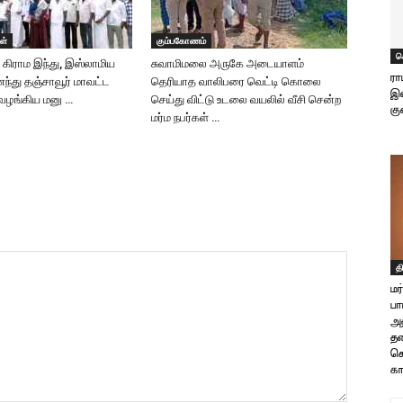
ள்
கும்பகோணம்
ச
டு கிராம இந்து, இஸ்லாமிய
சுவாமிமலை அருகே அடையாளம்
ரா
்து தஞ்சாவூர் மாவட்ட
தெரியாத வாலிபரை வெட்டி கொலை
இண
 வழங்கிய மனு …
செய்து விட்டு உடலை வயலில் வீசி சென்ற
கு
மர்ம நபர்கள் …
த
மர
பா
அத
த
செ
கா