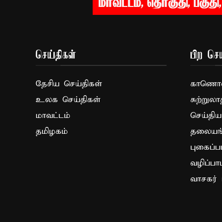
செய்திகள்
பிற செய
தேசிய செய்திகள்
காணொளி
உலக செய்திகள்
சுற்றுலா
மாவட்டம்
செய்திய
தமிழகம்
தலையங்
புகைப்ப
வழிப்பா
வாசகர் 