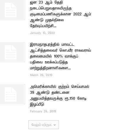
ஜன 23 ஆம் தேதி
நடைப்பெறுவதாகயிருந்த
குடிமைப்பணிகளுக்கான 2022 ஆம்
ஆண்டு முதல்நிலை
தேர்வுப்பயிற்சி...
January 13, 2022
இராமநாதபுரத்தில் மாவட்ட
ஆட்சித்தலைவர் கொ.வீர ராகவராவ்
தலைமையில் 100% வாக்குப்
பதிவை ஊக்கப்படுத்த
மாற்றுத்திறனாளிகளை...
March 26, 2019
அமெரிக்காவில் குற்றம் செய்யாமல்
39 ஆண்டு தண்டனை
அனுபவித்தவருக்கு ரூ.150 கோடி
இழப்பீடு
February 26, 2019
மேலும் ஏற்றுக