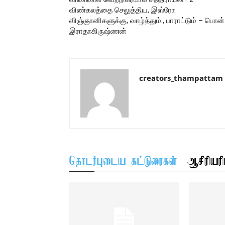
விண்கலத்தை செலுத்திய, இஸ்ரோ
விஞ்ஞானிகளுக்கு, வாழ்த்தும்., பாராட்டும் – பொன்
இராதாகிருஷ்ணன்
creators_thampattam
தொடர்புடைய கட்டுரைகள்
ஆசிரியரிட