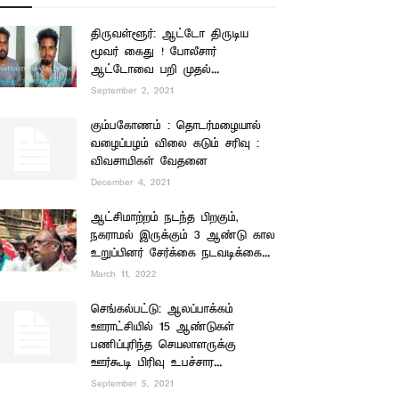
திருவள்ளூர்: ஆட்டோ திருடிய
மூவர் கைது ! போலீசார்
ஆட்டோவை பறி முதல்...
September 2, 2021
கும்பகோணம் : தொடர்மழையால்
வழைப்பழம் விலை கடும் சரிவு :
விவசாயிகள் வேதனை
December 4, 2021
ஆட்சிமாற்றம் நடந்த பிறகும்,
நகராமல் இருக்கும் 3 ஆண்டு கால
உறுப்பினர் சேர்க்கை நடவடிக்கை...
March 11, 2022
செங்கல்பட்டு: ஆலப்பாக்கம்
ஊராட்சியில் 15 ஆண்டுகள்
பணிப்புரிந்த செயலாளருக்கு
ஊர்கூடி பிரிவு உபச்சார...
September 5, 2021