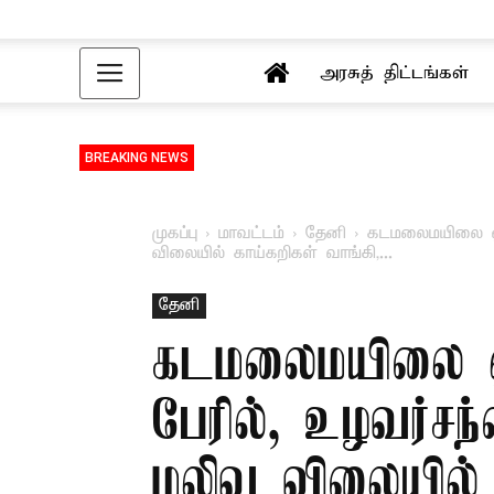
அரசுத் திட்டங்கள்
BREAKING NEWS
முகப்பு
மாவட்டம்
தேனி
கடமலைமயிலை ஒன்
விலையில் காய்கறிகள் வாங்கி,...
தேனி
கடமலைமயிலை ஒன்
பேரில், உழவர்சந
மலிவு விலையில் 