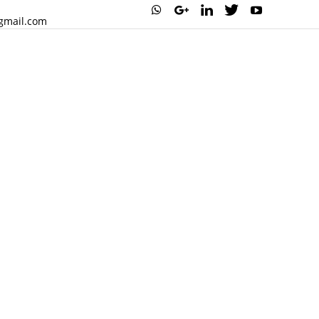
எஸ்டேட் | கல்வி | சேல்ஸ் | ஆட்டோ மொபைல் | அஸ்ட்ரால
gmail.com