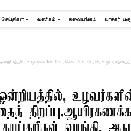
செய்திகள்
வணிகம்
தலையங்கம்
வாசகர் பகு
றியத்தில், உழவர்களின் கோரிக்கையின் பேரில், உழவர்சந்தைத்
றியத்தில், உழவர்களின
்தைத் திறப்பு.ஆயிரகணக்
காய்கறிகள் வாங்கி, அகமக