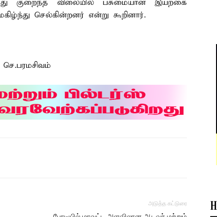
ந்து குறைந்த விலையில் பசுமையான இயற்கை
ழ்ந்து செல்கின்றனர் என்று கூறினார்.
 செ.பரமசிவம்
அடுத்த கட்டுரை
H
போடியில் மாவட்ட அளவிலான ஆடவர் மற்றும்