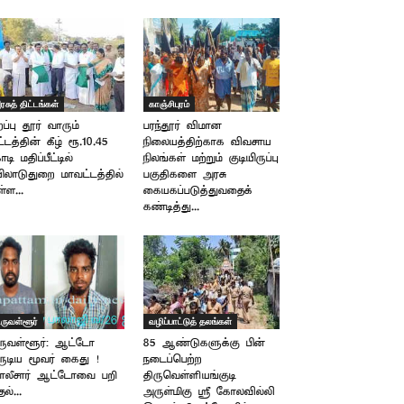
ரசுத் திட்டங்கள்
காஞ்சிபுரம்
றப்பு தூர் வாரும்
பரந்தூர் விமான
ட்டத்தின் கீழ் ரூ.10.45
நிலையத்திற்காக விவசாய
டி மதிப்பீட்டில்
நிலங்கள் மற்றும் குடியிருப்பு
ிலாடுதுறை மாவட்டத்தில்
பகுதிகளை அரசு
்ள...
கையகப்படுத்துவதைக்
கண்டித்து...
ிருவள்ளூர்
வழிப்பாட்டுத் தலங்கள்
ருவள்ளூர்: ஆட்டோ
85 ஆண்டுகளுக்கு பின்
ருடிய மூவர் கைது !
நடைப்பெற்ற
ோலீசார் ஆட்டோவை பறி
திருவெள்ளியங்குடி
தல்...
அருள்மிகு ஸ்ரீ கோலவில்லி