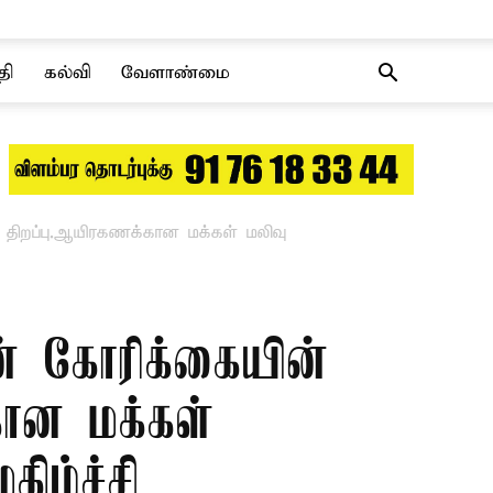
தி
கல்வி
வேளாண்மை
 திறப்பு.ஆயிரகணக்கான மக்கள் மலிவு
் கோரிக்கையின்
கான மக்கள்
ிழ்ச்சி