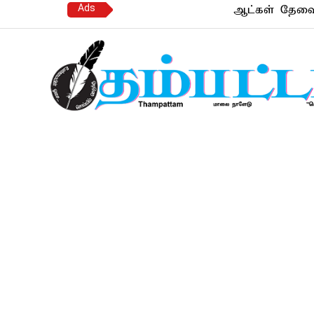
Ads
ஆட்கள் தேவை | கல்ய
Thampattam