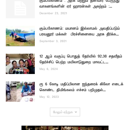
கும்பகோணம் : அரசு மற்றும் தனியார் பேருந்து
வாகனங்களின் ஏர் ஹாரன்கள் அகற்றம் :...
December 23, 2021
கும்பகோணம்: மயானம் இல்லாமல் அவதிப்படும்
பரவனூர் மக்கள் – பிரச்சினையை அரசு தீர்க்க...
September 3, 2021
12 ஆம் வகுப்பு பொதுத் தேர்வில் 92.38 சதவீதம்
தேர்ச்சிப் பெற்ற மயிலாடுதுறை மாவட்ட...
May 6, 2024
ரூ 6 கோடி மதிப்பிலான ஐந்தரைக் கிலோ எடைக்
கொண்ட திமிங்கலம் எச்சம் பறிமுதல்...
May 12, 2023
மேலும் ஏற்றுக