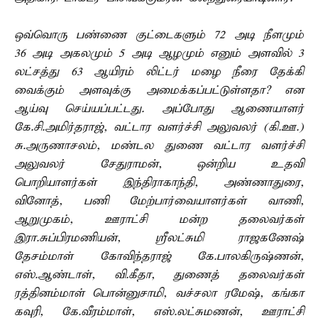
ஒவ்வொரு பண்ணை குட்டைகளும் 72 அடி நீளமும்
36 அடி அகலமும் 5 அடி ஆழமும் எனும் அளவில் 3
லட்சத்து 63 ஆயிரம் லிட்டர் மழை நீரை தேக்கி
வைக்கும் அளவுக்கு அமைக்கப்பட்டுள்ளதா? என
ஆய்வு செய்யப்பட்டது. அப்போது ஆணையாளர்
கே.சி.அமிர்தராஜ், வட்டார வளர்ச்சி அலுவலர் (கி.ஊ.)
சு.அருணாசலம், மண்டல துணை வட்டார வளர்ச்சி
அலுவலர் சேதுராமன், ஒன்றிய உதவி
பொறியாளர்கள் இந்திராகாந்தி, அண்ணாதுரை,
வினோத், பணி மேற்பார்வையாளர்கள் வாணி,
ஆறுமுகம், ஊராட்சி மன்ற தலைவர்கள்
இரா.சுப்பிரமணியன், ஸ்ரீலட்சுமி ராஜகணேஷ்
தேசம்மாள் கோவிந்தராஜ் கே.பாலகிருஷ்ணன்,
எஸ்.ஆண்டாள், வி.கீதா, துணைத் தலைவர்கள்
ரத்தினம்மாள் பொன்னுசாமி, வச்சலா ரமேஷ், கங்கா
கவுரி, கே.வீரம்மாள், எஸ்.லட்சுமணன், ஊராட்சி