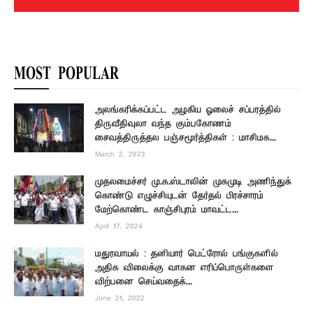
MOST POPULAR
அலங்கரிக்கப்பட்ட அழகிய ஓலைச் சப்பரத்தில்
திருவீதிவுலா வந்த கும்பகோணம்
சைவத்திருத்தல பஞ்சமூர்த்திகள் : மாசிமக...
March 2, 2023
முதலமைச்சர் மு.க.ஸ்டாலின் முகமுடி அணிந்துக்
கொண்டு எழுச்சியுடன் தேர்தல் பிரச்சாரம்
மேற்கொண்ட காஞ்சிபுரம் மாவட்ட...
April 17, 2024
மதுரவாயல் : தனியார் பெட்ரோல் பங்குகளில்
அதிக விலைக்கு வாகன எரிப்பொருள்களை
விற்பனை செய்வதைக்...
June 21, 2022