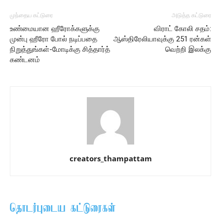
முந்தைய கட்டுரை
அடுத்த கட்டுரை
உண்மையான ஹீரோக்களுக்கு
விராட் கோலி சதம்:
முன்பு ஹீரோ போல் நடிப்பதை
ஆஸ்திரேலியாவுக்கு 251 ரன்கள்
நிறுத்துங்கள்-மோடிக்கு சித்தார்த்
வெற்றி இலக்கு
கண்டனம்
creators_thampattam
தொடர்புடைய கட்டுரைகள்