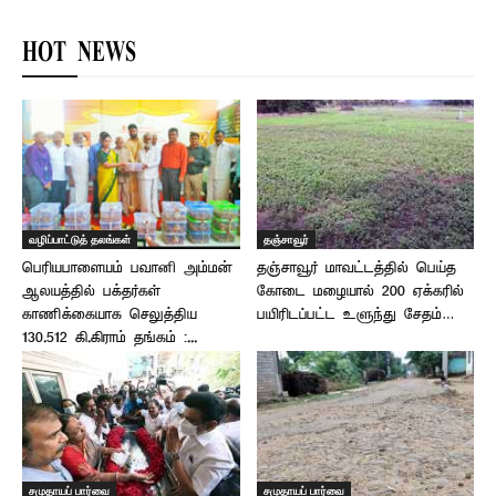
HOT NEWS
வழிப்பாட்டுத் தலங்கள்
தஞ்சாவூர்
பெரியபாளையம் பவானி அம்மன்
தஞ்சாவூர் மாவட்டத்தில் பெய்த
ஆலயத்தில் பக்தர்கள்
கோடை மழையால் 200 ஏக்கரில்
காணிக்கையாக செலுத்திய
பயிரிடப்பட்ட உளுந்து சேதம்…
130.512 கி.கிராம் தங்கம் :...
சமுதாயப் பார்வை
சமுதாயப் பார்வை