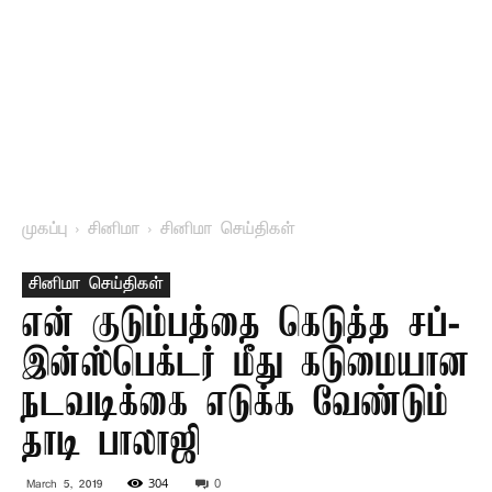
முகப்பு
சினிமா
சினிமா செய்திகள்
சினிமா செய்திகள்
என் குடும்பத்தை கெடுத்த சப்-
இன்ஸ்பெக்டர் மீது கடுமையான
நடவடிக்கை எடுக்க வேண்டும் –
தாடி பாலாஜி
304
0
March 5, 2019