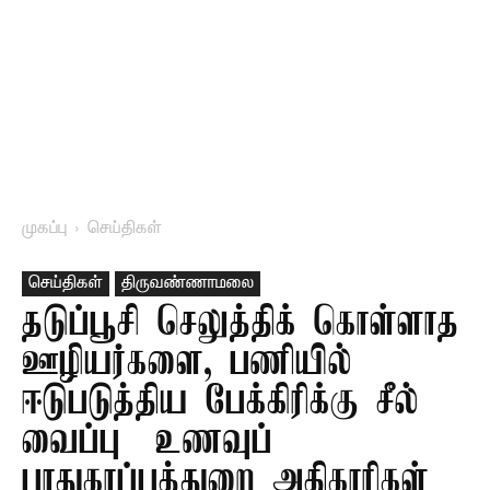
முகப்பு
செய்திகள்
செய்திகள்
திருவண்ணாமலை
தடுப்பூசி செலுத்திக் கொள்ளாத
ஊழியர்களை, பணியில்
ஈடுபடுத்திய பேக்கிரிக்கு சீல்
வைப்பு – உணவுப்
பாதுகாப்புத்துறை அதிகாரிகள்