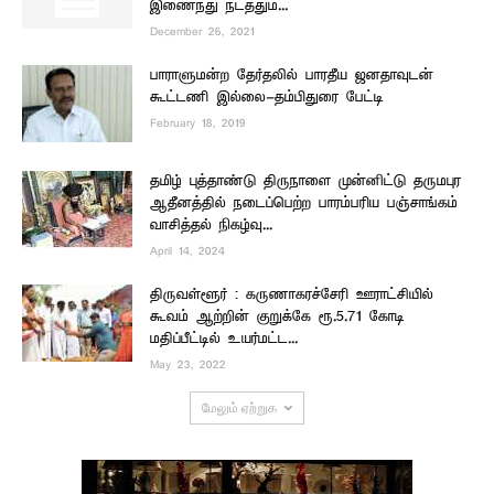
இணைந்து நடத்தும்...
December 26, 2021
பாராளுமன்ற தேர்தலில் பாரதீய ஜனதாவுடன்
கூட்டணி இல்லை-தம்பிதுரை பேட்டி
February 18, 2019
தமிழ் புத்தாண்டு திருநாளை முன்னிட்டு தருமபுர
ஆதீனத்தில் நடைப்பெற்ற பாரம்பரிய பஞ்சாங்கம்
வாசித்தல் நிகழ்வு...
April 14, 2024
திருவள்ளூர் : கருணாகரச்சேரி ஊராட்சியில்
கூவம் ஆற்றின் குறுக்கே ரூ.5.71 கோடி
மதிப்பீட்டில் உயர்மட்ட...
May 23, 2022
மேலும் ஏற்றுக