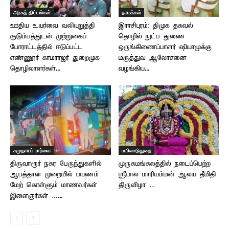
அரசுத் திட்டங்கள்
நாமக்கல்
ஊதிய உயர்வை வலியுறுத்தி
இராசிபுரம்: திமுக தகவல்
குடும்பத்துடன் முற்றுகைப்
தொழில் நுட்ப துணை
போராட்டத்தில் ஈடுப்பட்ட
ஒருங்கிணைப்பாளர் ஷியாமுக்கு
எண்ணூர் காமராஜர் துறைமுக
மருத்துவ ஆலோசனை
தொழிலாளர்கள்...
வழங்கிய...
சமுதாயப் பார்வை
மயிலாடுதுறை
திருவாரூர் நகர பேருந்துகளில்
முருகமங்கலத்தில் நடைப்பெற்ற
ஆபத்தான முறையில் பயணம்
ஸ்ரீபால மாரியம்மன் ஆலய தீமிதி
மேற் கொள்ளும் மாணவர்கள்
திருவிழா …
இளைஞர்கள் …...