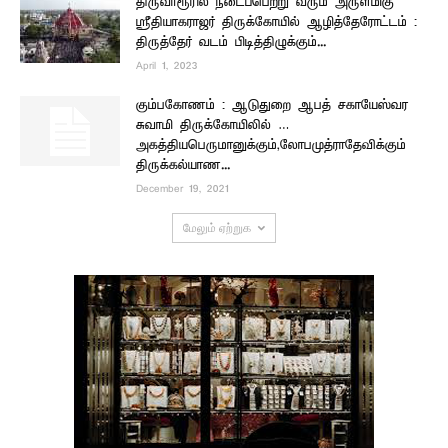
திருவாரூரில் நடைப்பெற்று வரும் அருள்மிகு
ஸ்ரீதியாகராஜர் திருக்கோயில் ஆழித்தேரோட்டம் :
திருத்தேர் வடம் பிடித்திழுக்கும்...
April 1, 2023
கும்பகோணம் : ஆடுதுறை ஆபத் சகாயேஸ்வர
சுவாமி திருக்கோயிலில் …
அகத்தியபெருமானுக்கும்,லோபமுத்ராதேவிக்கும்
திருக்கல்யாண...
December 19, 2021
மேலும் ஏற்றுக