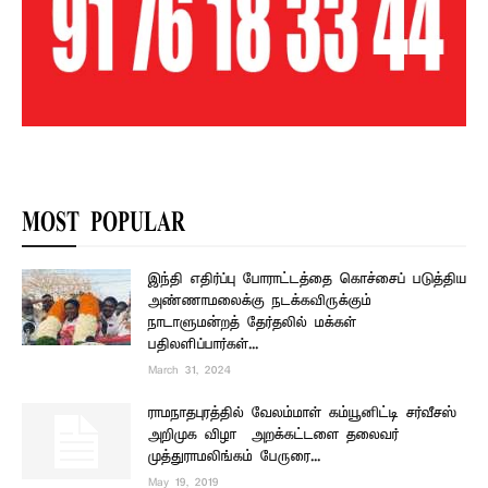
MOST POPULAR
இந்தி எதிர்ப்பு போராட்டத்தை கொச்சைப் படுத்திய
அண்ணாமலைக்கு நடக்கவிருக்கும்
நாடாளுமன்றத் தேர்தலில் மக்கள்
பதிலளிப்பார்கள்...
March 31, 2024
ராமநாதபுரத்தில் வேலம்மாள் கம்யூனிட்டி சர்வீசஸ்
அறிமுக விழா – அறக்கட்டளை தலைவர்
முத்துராமலிங்கம் பேருரை...
May 19, 2019