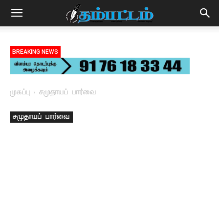
BREAKING NEWS
முகப்பு
சமுதாயப் பார்வை
சமுதாயப் பார்வை