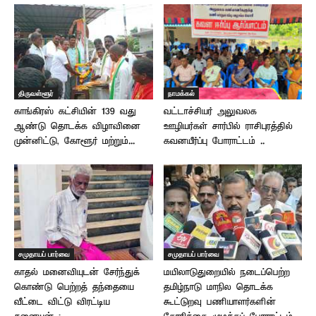
திருவள்ளூர்
நாமக்கல்
காங்கிரஸ் கட்சியின் 139 வது
வட்டாச்சியர் அலுவலக
ஆண்டு தொடக்க விழாவினை
ஊழியர்கள் சார்பில் ராசிபுரத்தில்
முன்னிட்டு, கோளூர் மற்றும்...
கவனயீர்ப்பு போராட்டம் ..
சமுதாயப் பார்வை
சமுதாயப் பார்வை
காதல் மனைவியுடன் சேர்ந்துக்
மயிலாடுதுறையில் நடைப்பெற்ற
கொண்டு பெற்றத் தந்தையை
தமிழ்நாடு மாநில தொடக்க
வீட்டை விட்டு விரட்டிய
கூட்டுறவு பணியாளர்களின்