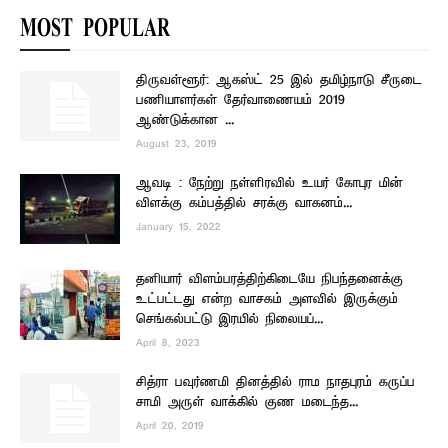
MOST POPULAR
திருவள்ளூர்: ஆகஸ்ட் 25 இல் தமிழ்நாடு சீருடை
பணியாளர்கள் தேர்வாணையம் 2019
ஆண்டுக்கான ...
August 23, 2019
ஆவடி : நேற்று நள்ளிரவில் உயர் கோபுர மின்
விளக்கு கம்பத்தில் சரக்கு வாகனம்...
January 15, 2022
தனியார் விளம்பரத்திற்கிடையே நிபந்தனைக்கு
உட்பட்டது என்ற வாசகம் அளவில் இருக்கும்
செங்கல்பட்டு இரயில் நிலையப்...
April 8, 2023
சித்ரா பவுர்ணமி தினத்தில் ராம நாதபுரம் கருப்ப
சாமி அருள் வாக்கில் குண மடைந்த...
April 20, 2019