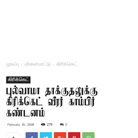
முகப்பு
விளையாட்டு
கிரிக்கெட்
கிரிக்கெட்
புல்வாமா தாக்குதலுக்கு
கிரிக்கெட் வீரர் காம்பிர்
கண்டனம்
279
0
February 15, 2019