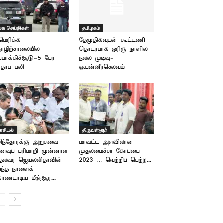
லக செய்திகள்
தமிழகம்
ெரிக்க
தேமுதிகவுடன் கூட்டணி
ழிற்சாலையில்
தொடர்பாக ஓரிரு நாளில்
ப்பாக்கிச்சூடு-5 பேர்
நல்ல முடிவு-
ிதாப பலி
ஓ.பன்னீர்செல்வம்
ரசியல்
திருவள்ளூர்
ிந்தோர்க்கு அறுசுவை
மாவட்ட அளவிலான
வுப் பரிமாறி முன்னாள்
முதலமைச்சர் கோப்பை –
தல்வர் ஜெயலலிதாவின்
2023 … வெற்றிப் பெற்ற...
றந்த நாளைக்
ண்டாடிய மீஞ்சூர்...