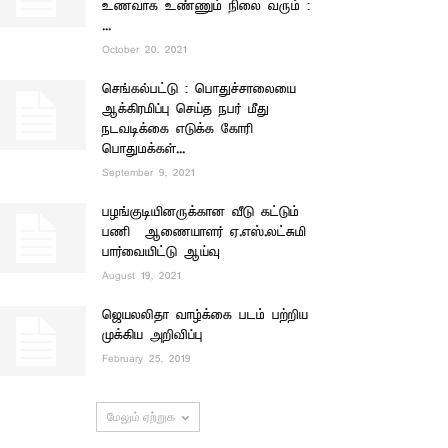
உணவாக உண்ணும் நிலை வரும் :
...
October 20, 2021
செங்கல்பட்டு : பொதுச்சாலையை
ஆக்கிரமிப்பு செய்த நபர் மீது
நடவடிக்கை எடுக்க கோரி
பொதுமக்கள்...
September 9, 2021
பழங்குடியினருக்கான வீடு கட்டும்
பணி – ஆணையாளர் ஏ.எஸ்.லட்சுமி
பார்வையிட்டு ஆய்வு
August 19, 2021
ஜெயலலிதா வாழ்க்கை படம் பற்றிய
முக்கிய அறிவிப்பு
February 25, 2019
மேலும் ஏற்றுக