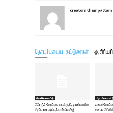
creators_thampattam
தொடர்புடைய கட்டுரைகள்
ஆசிரியரிட
பிற விளையாட்டு
பிற விளையாட்ட
பிரெஞ்ச் கோப்பை காலிறுதி: டி மரியாவின்
உலகக்கோப்பை 
சிறப்பான ஆட்டத்தால் பிஎஸ்ஜி
கலப்பு பிரிவி