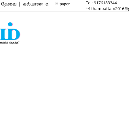
Tel:
9176183344
| கல்யாண வரன் | மருத்துவம் | வணிகம் | பைனான்ஸ் | ர
E-paper
thampattam2016@