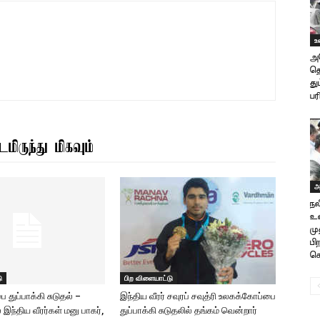
உ
அம
தொ
து
பர
மிருந்து மிகவும்
அ
நல
உண
மு
பி
கொ
ு
பிற விளையாட்டு
துப்பாக்கி சுடுதல் –
இந்திய வீரர் சவுரப் சவுத்ரி உலகக்கோப்பை
ல் இந்திய வீரர்கள் மனு பாகர்,
துப்பாக்கி சுடுதலில் தங்கம் வென்றார்