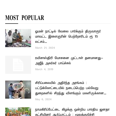
MOST POPULAR
ஓமன் நாட்டில் வேலை பார்க்கும் திருவாரூர்
மாவட்ட இளைஞரின் பெற்றோரிடம் ரூ 15
லட்சம்...
March 21, 2024
ரவிசாஸ்திரி யோசனை முட்டாள் தனமானது-
அஜீத் அகர்கர் பாய்ச்சல்
March 4, 2019
சிரிப்பலையில் அதிர்ந்த அரங்கம் :
பட்டுக்கோட்டையில் நடைப்பெற்ற பல்வேறு
துறைகளில் சிறந்து விளங்கும் மகளிருக்கான...
May 6, 2024
நாமகிரிப்பேட்டை கிழக்கு ஒன்றிய பாரதிய ஜனதா
கட்சியினர் ஆர்ப்பாட்டம் : மூலக்குறிச்சி