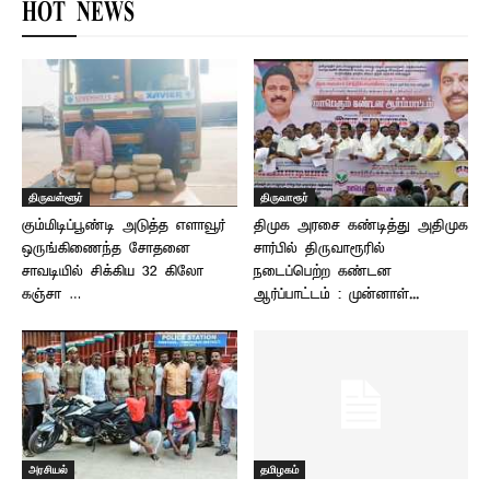
HOT NEWS
திருவள்ளூர்
திருவாரூர்
கும்மிடிப்பூண்டி அடுத்த எளாவூர்
திமுக அரசை கண்டித்து அதிமுக
ஒருங்கிணைந்த சோதனை
சார்பில் திருவாரூரில்
சாவடியில் சிக்கிய 32 கிலோ
நடைப்பெற்ற கண்டன
கஞ்சா …
ஆர்ப்பாட்டம் : முன்னாள்...
அரசியல்
தமிழகம்