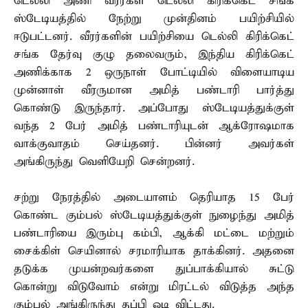
டெல்லி அணி வீரர்கள் டெல்லி கிரிக்கெட் சங்க
ஸ்டேடியத்தில் நேற்று முன்தினம் பயிற்சியில்
ஈடுபட்டனர். வீரர்களின் பயிற்சியை டெல்லி கிரிக்கெட்
சங்க தேர்வு குழு தலைவரும், இந்திய கிரிக்கெட்
அணிக்காக 2 ஒருநாள் போட்டியில் விளையாடிய
முன்னாள் வீரருமான அமித் பண்டாரி பார்த்து
கொண்டு இருந்தார். அப்போது ஸ்டேடியத்துக்குள்
வந்த 2 பேர் அமித் பண்டாரியுடன் ஆக்ரோஷமாக
வாக்குவாதம் செய்தனர். பின்னர் அவர்கள்
அங்கிருந்து வெளியேறி சென்றனர்.
சற்று நேரத்தில் அடையாளம் தெரியாத 15 பேர்
கொண்ட கும்பல் ஸ்டேடியத்துக்குள் நுழைந்து அமித்
பண்டாரியை இரும்பு கம்பி, ஆக்கி மட்டை மற்றும்
சைக்கிள் செயினால் சரமாரியாக தாக்கினர். அதனை
தடுக்க முயன்றவர்களை துப்பாக்கியால் சுட்டு
கொன்று விடுவோம் என்று மிரட்டல் விடுத்த அந்த
கும்பல் அங்கிருந்து தப்பி ஓடி விட்டது.