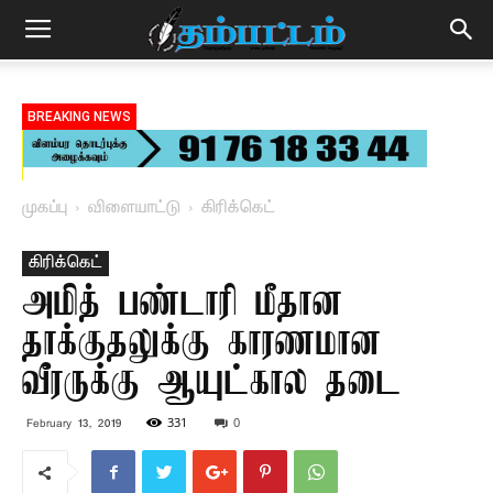
BREAKING NEWS
முகப்பு
விளையாட்டு
கிரிக்கெட்
கிரிக்கெட்
அமித் பண்டாரி மீதான
தாக்குதலுக்கு காரணமான
வீரருக்கு ஆயுட்கால தடை
331
0
February 13, 2019