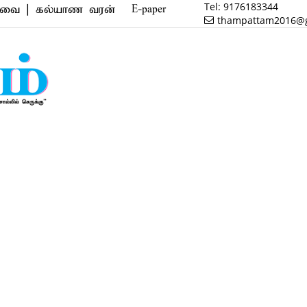
Tel:
9176183344
ல்யாண வரன் | மருத்துவம் | வணிகம் | பைனான்ஸ் | ரியல
E-paper
thampattam2016@