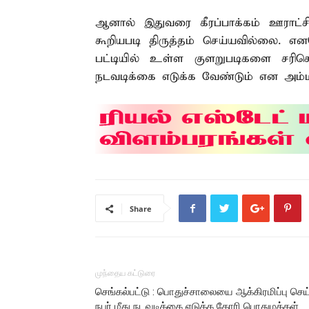
ஆனால் இதுவரை கீரப்பாக்கம் ஊராட்ச
கூறியபடி திருத்தம் செய்யவில்லை. எனவ
பட்டியில் உள்ள குளறுபடிகளை சரிசெய
நடவடிக்கை எடுக்க வேண்டும் என அம்மன
Share
முந்தைய கட்டுரை
செங்கல்பட்டு : பொதுச்சாலையை ஆக்கிரமிப்பு செய
நபர் மீது நடவடிக்கை எடுக்க கோரி பொதுமக்கள்