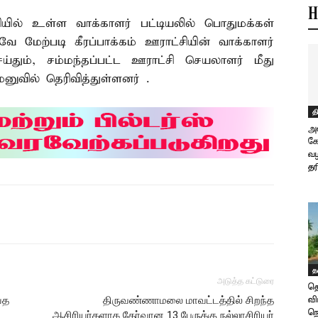
H
ியில் உள்ள வாக்காளர் பட்டியலில் பொதுமக்கள்
ே மேற்படி கீரப்பாக்கம் ஊராட்சியின் வாக்காளர்
்தும், சம்மந்தப்பட்ட ஊராட்சி செயலாளர் மீது
ுவில் தெரிவித்துள்ளனர் .
த
அ
க
வழ
தர
த
அடுத்த கட்டுரை
த
்த
திருவண்ணாமலை மாவட்டத்தில் சிறந்த
வி
நெ
ஆசிரியர்களாக தேர்வான 13 பேருக்கு நல்லாசிரியர்