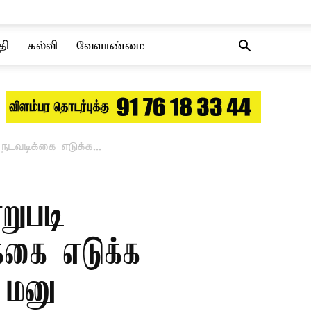
தி
கல்வி
வேளாண்மை
ு நடவடிக்கை எடுக்க...
றுபடி –
க்கை எடுக்க
 மனு