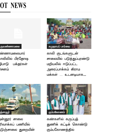
OT NEWS
ிருவண்ணாமலை
சமுதாயப் பார்வை
ண்ணாமலையார்
காலி குடங்களுடன்
ோவிலில் பிரதோஷ
சாலையில் படுத்துப்புரண்டு
ிபாடு – பக்தர்கள்
மறியலில் ஈடுப்பட்ட
ிசனம்
அரைப்பாக்கம் கிராம
மக்கள் … உடனடியாக...
ஞ்சாவூர்
கும்பகோணம்
ென்னூர் சாலை
கண்களில் கருப்புத்
ரிவாக்கப் பணியில்
துணிக் கட்டிக் கொண்டு
டுஞ்சாலை துறையின்
கும்பகோணத்தில்