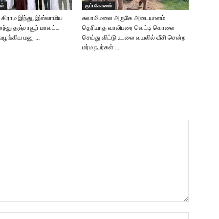
ள்
கும்பகோணம்
டு கிராம இந்து, இஸ்லாமிய
சுவாமிமலை அருகே அடையாளம்
்து தஞ்சாவூர் மாவட்ட
தெரியாத வாலிபரை வெட்டி கொலை
 வழங்கிய மனு …
செய்து விட்டு உடலை வயலில் வீசி சென்ற
மர்ம நபர்கள் …