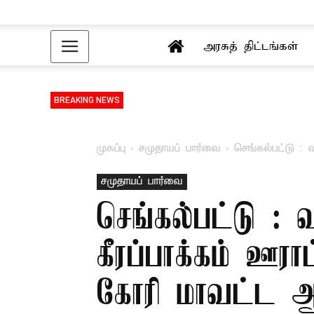
அரசுத் திட்டங்கள்
BREAKING NEWS
முகப்பு
சமுதாயப் பார்வை
செங்கல்பட்டு : 
சமுதாயப் பார்வை
செங்கல்பட்டு : வ
கீரப்பாக்கம் ஊர
கோரி மாவட்ட ஆட