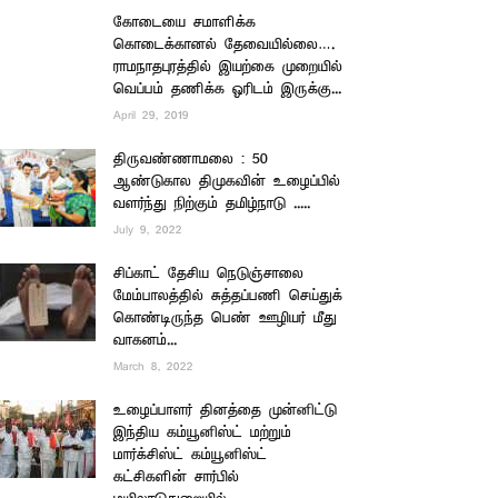
கோடையை சமாளிக்க
கொடைக்கானல் தேவையில்லை….
ராமநாதபுரத்தில் இயற்கை முறையில்
வெப்பம் தணிக்க ஓரிடம் இருக்கு...
April 29, 2019
திருவண்ணாமலை : 50
ஆண்டுகால திமுகவின் உழைப்பில்
வளர்ந்து நிற்கும் தமிழ்நாடு .....
July 9, 2022
சிப்காட் தேசிய நெடுஞ்சாலை
மேம்பாலத்தில் சுத்தப்பணி செய்துக்
கொண்டிருந்த பெண் ஊழியர் மீது
வாகனம்...
March 8, 2022
உழைப்பாளர் தினத்தை முன்னிட்டு
இந்திய கம்யூனிஸ்ட் மற்றும்
மார்க்சிஸ்ட் கம்யூனிஸ்ட்
கட்சிகளின் சார்பில்