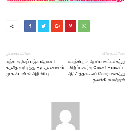
முந்தைய கட்டுரை
அடுத்த கட்டுரை
பஞ்சு, கழிவுப் பஞ்சு மீதான 1
காஞ்சிபுரம்: தேசிய ஊட்டச்சத்து
சதவீத வரி ரத்து – முதலமைச்சர்
விழிப்புணர்வு பேரணி – மாவட்ட
மு.க.ஸ்டாலின் அறிவிப்பு
ஆட்சித்தலைவர் கொடியசைத்து
துவக்கி வைத்தார்