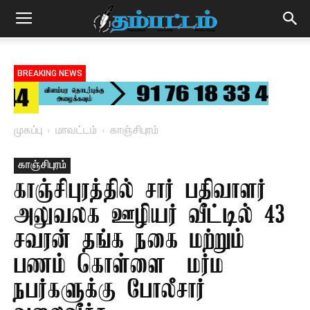
BREAKING NEWS
முகப்பு
மாவட்டம்
காஞ்சிபுரம்
காஞ்சிபுரம்
காஞ்சிபுரத்தில் சார் பதிவாளர்
அலுவலக ஊழியர் வீட்டில் 43
சவரன் தங்க நகை மற்றும்
பணம் கொள்ளை – மர்ம
நபர்களுக்கு போலீசார்