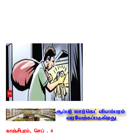
காஞ்சிபுரம், செப் . 4 –