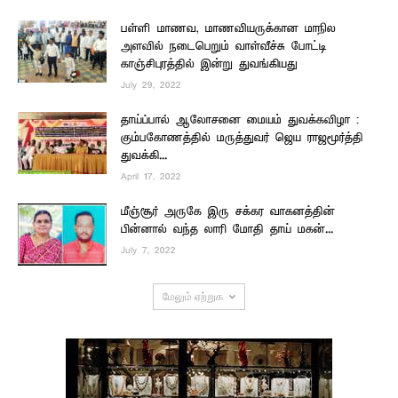
பள்ளி மாணவ, மாணவியருக்கான மாநில
அளவில் நடைபெறும் வாள்வீச்சு போட்டி
காஞ்சிபுரத்தில் இன்று துவங்கியது
July 29, 2022
தாய்ப்பால் ஆலோசனை மையம் துவக்கவிழா :
கும்பகோணத்தில் மருத்துவர் ஜெய ராஜமூர்த்தி
துவக்கி...
April 17, 2022
மீஞ்சூர் அருகே இரு சக்கர வாகனத்தின்
பின்னால் வந்த லாரி மோதி தாய் மகன்...
July 7, 2022
மேலும் ஏற்றுக