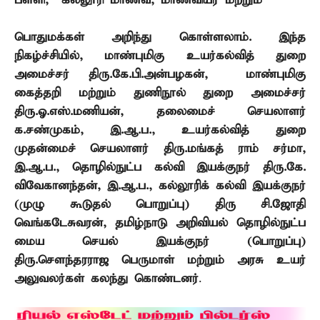
பள்ளி
,
கல்லூரி மாணவ
,
மாணவியர் மற்றும்
பொதுமக்கள் அறிந்து கொள்ளலாம். இந்த
நிகழ்ச்சியில்
,
மாண்புமிகு உயர்கல்வித் துறை
அமைச்சர் திரு.கே.பி.அன்பழகன்
,
மாண்புமிகு
கைத்தறி மற்றும் துணிநூல் துறை அமைச்சர்
திரு.ஓ.எஸ்.மணியன்
,
தலைமைச் செயலாளர்
க.சண்முகம்
,
இ.ஆ.ப.
,
உயர்கல்வித் துறை
முதன்மைச் செயலாளர் திரு.மங்கத் ராம் சர்மா
,
இ.ஆ.ப.
,
தொழில்நுட்ப கல்வி இயக்குநர் திரு.கே.
விவேகானந்தன்
,
இ.ஆ.ப.
,
கல்லூரிக் கல்வி இயக்குநர்
(முழு கூடுதல் பொறுப்பு) திரு சி.ஜோதி
வெங்கடேசுவரன்
,
தமிழ்நாடு அறிவியல் தொழில்நுட்ப
மைய செயல் இயக்குநர் (பொறுப்பு)
திரு.சௌந்தரராஜ பெருமாள் மற்றும் அரசு உயர்
அலுவலர்கள் கலந்து கொண்டனர்
.