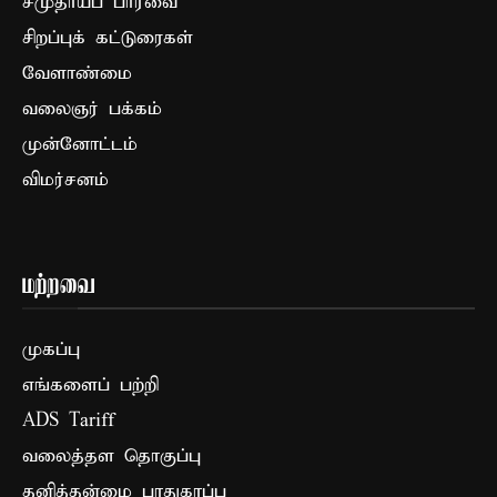
சமுதாயப் பார்வை
சிறப்புக் கட்டுரைகள்
வேளாண்மை
வலைஞர் பக்கம்
முன்னோட்டம்
விமர்சனம்
மற்றவை
முகப்பு
எங்களைப் பற்றி
ADS Tariff
வலைத்தள தொகுப்பு
தனித்தன்மை பாதுகாப்பு