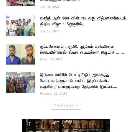
July 10, 2022
வசந்த் அன் கோ வின் 112 வது விற்பனைக்கூடம்
திறப்பு விழா : மீஞ்சூரில்...
July 15, 2023
கும்பகோணம் : ரூ.50, ஆயிரம் மதிப்பிலான
ஸ்டெயின்லெஸ் ஸ்டீல் பைப்புக்கள் திருட்டு … ...
March 14, 2022
இபிஎஸ் சார்பில் போட்டியிடும் அனைத்து
வேட்பாளர்களும் டெபாசிட் இழப்பார்கள்..
வருகின்ற பாராளுமன்ற தேர்தலில் இரட்டை...
February 26, 2024
மேலும் ஏற்றுக