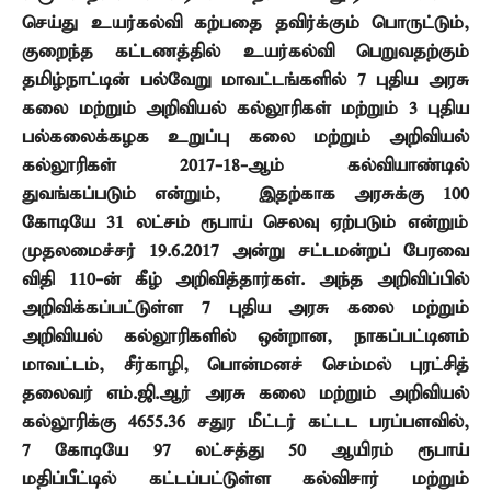
செய்து உயர்கல்வி கற்பதை தவிர்க்கும் பொருட்டும்
,
குறைந்த கட்டணத்தில் உயர்கல்வி பெறுவதற்கும்
தமிழ்நாட்டின் பல்வேறு மாவட்டங்களில்
7
புதிய அரசு
கலை மற்றும் அறிவியல் கல்லூரிகள் மற்றும்
3
புதிய
பல்கலைக்கழக உறுப்பு கலை மற்றும் அறிவியல்
கல்லூரிகள்
2017-18-
ஆம் கல்வியாண்டில்
துவங்கப்படும் என்றும்
,
இதற்காக அரசுக்கு
100
கோடியே
31
லட்சம் ரூபாய் செலவு ஏற்படும் என்றும்
முதலமைச்சர்
19.6.2017
அன்று சட்டமன்றப் பேரவை
விதி
110-
ன் கீழ் அறிவித்தார்கள். அந்த அறிவிப்பில்
அறிவிக்கப்பட்டுள்ள
7
புதிய அரசு கலை மற்றும்
அறிவியல் கல்லூரிகளில் ஒன்றான
,
நாகப்பட்டினம்
மாவட்டம்
,
சீர்காழி
,
பொன்மனச் செம்மல் புரட்சித்
தலைவர் எம்.ஜி.ஆர் அரசு கலை மற்றும் அறிவியல்
கல்லூரிக்கு
4655.36
சதுர மீட்டர் கட்டட பரப்பளவில்
,
7
கோடியே
97
லட்சத்து
50
ஆயிரம் ரூபாய்
மதிப்பீட்டில் கட்டப்பட்டுள்ள கல்விசார் மற்றும்