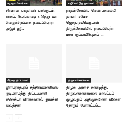
சமுதாயப் பார்வை
வழிப்பாட்டுத் தலங்கள்
திரளான பக்தர்கள் பால்குடம்,
நாதன்கோயில் செண்பகவல்லி
கரகம், வேல்காவடி எடுத்து வர
தாயார் சமேத
வெகுச்சிறப்பாக நடைப்பெற்ற
ஜெகநாதப்பெருமாள்
அசூர் ஸ்ரீ...
திருக்கோயிலில் நடைப்பெற்ற
மகா கும்பாபிஷேகம் …
அரசுத் திட்டங்கள்
திருவண்ணாமலை
இராமநாதபுரம் சத்திரஊரணியில்
திமுக அரசை கண்டித்து,
குடிமராமத்து திட்டப்பணி –
திருவண்ணாமலை மாவட்டம்
கலெக்டர் வீரராகவராவ் துவக்கி
முழுவதும் அதிமுகவினர் வீடுகள்
வைத்தார்
தோறும் போராட்டம்...