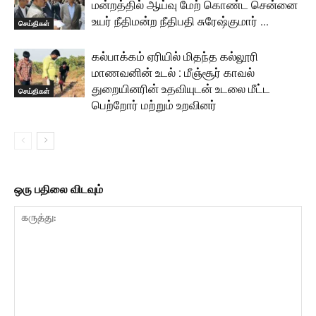
மன்றத்தில் ஆய்வு மேற் கொண்ட சென்னை
உயர் நீதிமன்ற நீதிபதி சுரேஷ்குமார் …
செய்திகள்
கல்பாக்கம் ஏரியில் மிதந்த கல்லூரி
மாணவனின் உடல் : மீஞ்சூர் காவல்
துறையினரின் உதவியுடன் உடலை மீட்ட
செய்திகள்
பெற்றோர் மற்றும் உறவினர்
ஒரு பதிலை விடவும்