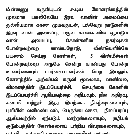
மின்னணு கருவியுடன் கூடிய கோளரங்கத்தின்
மூலமாக பகலிலேயே இரவு வானின் அமைப்பை
துல்லியமாக காண முடிவதுடன்
,
பல்வேறு நாடுகளின்
இரவு வான் அமைப்பு
,
பருவ காலங்களில் ஏற்படும்
வான் அமைப்பு
,
கோள்களின் நகர்வுகள்
போன்றவற்றை காண்பதோடு
,
விண்வெளிக்கே
பயணம் செய்து கோள்கள்
, 5
விண்மீன்கள்
போன்றவற்றை அருகே சென்று காண்பது போன்ற
உணர்வையும் பார்வையாளர்கள் பெற இயலும்.
கோளத்தில் அறிவியல் கருவி மூலமாக
,
வானிலை
,
விமானத்தின் இடப்பெயர்ச்சி
,
செயற்கை கோளின்
இடப்பெயர்ச்சி ஆகியவற்றை அறியவும்
,
நில அதிர்வு
,
சுனாமி மற்றும் இதர இயற்கை நிகழ்வுகளையும்
,
புவியின் வளிமண்டலம்
,
பெருங்கடல்கள்
,
நிலப்பரப்பு
ஆகியவற்றில் ஏற்படும் மாற்றங்களையும்
,
சூரியக்
குடும்பத்தின் கோள்களைப் பற்றிய விவரங்களையும்
,