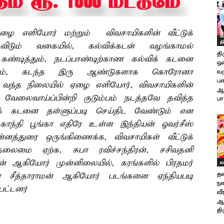
ழை எளியோர் மற்றும் விவசாயிகளின் வீட்டுக்
த
விடும் வகையில், கல்விக்கடன் வழங்காமல்
த
ண்டித்தும், நடப்பாண்டிற்காண கல்விக் கடனை
ஒன
தியும், கடந்த இரு ஆண்டுகளாக கொரோனா
வர
ப
து வந்த நிலையில் ஏழை எளியோர், விவசாயிகளின்
ஆட
, வேலைவாய்ப்பின்றி குடும்பம் நடத்தவே தவித்த
பா
் கடனை தள்ளுப்படி செய்திட வேண்டும் என
 காந்தி பூங்கா எதிரே உள்ள இந்தியன் ஓவர்சீஸ்
ன்னத்துரை ஒருங்கிணைக்க, விவசாயிகள் வீட்டுக்
ைமை ஏற்க, சுபா ரவிச்சந்திரன், சசிவதனி
்பன் ஆகியோர் முன்னிலையில், கரங்களில் பிரதமர்
வ
தண
லா சீத்தாராமன் ஆகியோர் படங்களை ஏந்தியபடி
நட
டுபட்டனர்
வீ
ஆல
தி