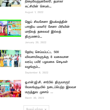
நிறைவேற்றக்கோரி, தமாகா
கட்சியின் செயல்...
August 1, 2022
ஜெய் சிவசேனா இயக்கத்தின்
பாரதிய மகளிர் சேனா பிரிவின்
மாநிலத் தலைவர் இல்லத்
திருமணம்...
January 20, 2022
தேர்வு செய்யப்பட்ட 500
விவசாயிகளுக்கு 8 வகையான
வரப்பு பயிர் பழவகை செடிகள்
வழங்கும்...
September 8, 2022
ஓ.என்.ஜி.சி. சார்பில் திருவாரூர்
வேலங்குடியில் நடைப்பெற்ற இலவச
மருத்துவ முகாம் …
March 30, 2023
மேலும் ஏற்றுக