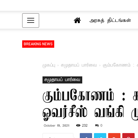
அரசுத் திட்டங்கள்
BREAKING NEWS
முகப்பு
சமுதாயப் பார்வை
கும்பகோணம் : க
சமுதாயப் பார்வை
கும்பகோணம் : க
ஓவர்சீஸ் வங்கி 
232
0
October 19, 2021