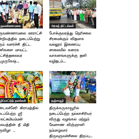
ிருவண்ணாமலை
அரசுத் திட்டங்கள்
ிருவண்ணாமலை ஊராட்சி
போக்குவரத்து நெரிசலை
்றியத்தில் நடைப்பெற்று
சீரமைக்கும் விதமாக
ும் வளர்ச்சி திட்ட
வல்லூர் இணைப்பு
ணிகளை மாவட்ட
சாலையில் கனரக
்சித்தலைவர்
வாகனங்களுக்கு தனி
.முருகேஷ்...
வழிதடம்...
ழிப்பாட்டுத் தலங்கள்
தஞ்சாவூர்
்டலச்சேரி கிராமத்தில்
திருக்கருகாவூரில்
ைப்பெற்ற ஸ்ரீ
நடைப்பெற்ற நல்லாசிரியர்
ரலட்சுமியம்மன்
விருது வழங்கல் மற்றும்
யத்தின் தீ மிதி
வேளாண் விஞ்ஞானி
ருவிழா ..
நம்மாழ்வார்
திருவுருவச்சிலை திறப்பு...