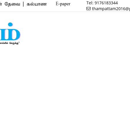
Tel:
9176183344
 | கல்யாண வரன் | மருத்துவம் | வணிகம் | பைனான்ஸ் | 
E-paper
thampattam2016@