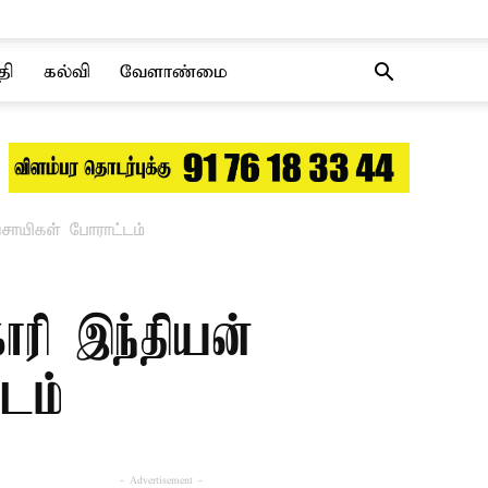
தி
கல்வி
வேளாண்மை
சாயிகள் போராட்டம்
ோரி இந்தியன்
டம்
- Advertisement -