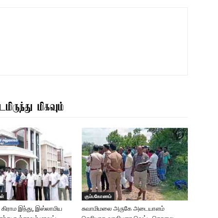
மிருந்து மிகவும்
ள்
கும்பகோணம்
டு கிராம இந்து, இஸ்லாமிய
சுவாமிமலை அருகே அடையாளம்