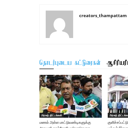
creators_thampattam
தொடர்புடைய கட்டுரைகள்
ஆசிரியரிட
அரசுத் திட்டங்கள்
அரசுத் திட்டங்க
மணல் அள்ள மாட்டுவண்டிகளுக்கு
குளிச்சப்பட்