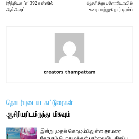
இந்தியா ‘ஏ’ 392 ரன்னில்
ஆதரித்து புளோரிடாவில்
ஆல்அவுட்
உரையாற்றுகிறார் டிரம்ப்
creators_thampattam
தொடர்புடைய கட்டுரைகள்
ஆசிரியரிடமிருந்து மிகவும்
இன்று முதல் கொழும்பிலுள்ள தாமரை
கோபுரம் பொதுமக்கள் பார்வையிட திறப்பு …