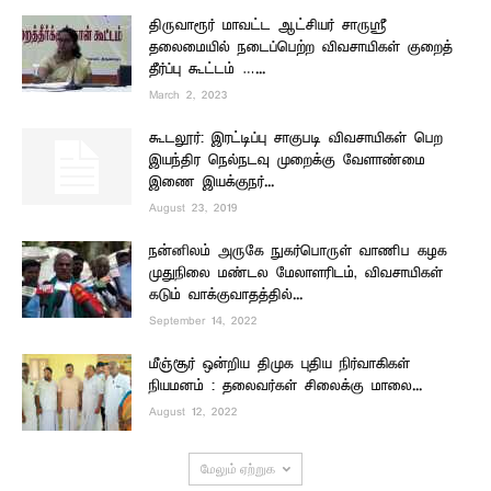
திருவாரூர் மாவட்ட ஆட்சியர் சாருஸ்ரீ
தலைமையில் நடைப்பெற்ற விவசாயிகள் குறைத்
தீர்ப்பு கூட்டம் …...
March 2, 2023
கூடலூர்: இரட்டிப்பு சாகுபடி விவசாயிகள் பெற
இயந்திர நெல்நடவு முறைக்கு வேளாண்மை
இணை இயக்குநர்...
August 23, 2019
நன்னிலம் அருகே நுகர்பொருள் வாணிப கழக
முதுநிலை மண்டல மேலாளரிடம், விவசாயிகள்
கடும் வாக்குவாதத்தில்...
September 14, 2022
மீஞ்சூர் ஒன்றிய திமுக புதிய நிர்வாகிகள்
நியமனம் : தலைவர்கள் சிலைக்கு மாலை...
August 12, 2022
மேலும் ஏற்றுக