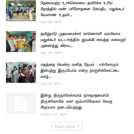
தேவையற்ற உரச்செலவை தவிர்க்க உரிய
நேரத்தில் மண் பரிசோதனை செய்திட மதுக்கூர்
வேளாண் உதவி...
April 28, 2022
தமிழ்நாடு முதலமைச்சர் காணொளி வாயிலாக
மதுக்கூர் வட்டாரத்தில் துவக்கி வைத்த கலைஞர்
அனைத்து கிராம...
May 24, 2022
மதத்தை வென்ற மனித நேயம் : எல்லோரும்
இன்புற்று இருப்போம் என்ற நாஞ்சிக்கோட்டை
வாழ்...
April 13, 2024
இன்று திருநாகேஸ்வரம் நாகநாதசுவாமி
திருக்கோயில் மகா கும்பாபிஷேகம் வெகு
சிறப்பாக நடைப்பெற்றது
October 24, 2021
மேலும் ஏற்றுக