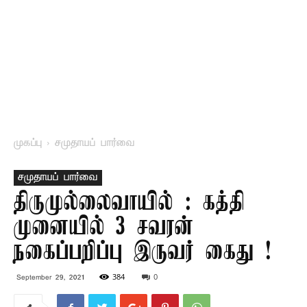
முகப்பு
சமுதாயப் பார்வை
சமுதாயப் பார்வை
திருமுல்லைவாயில் : கத்தி
முனையில் 3 சவரன்
நகைப்பறிப்பு இருவர் கைது !
384
0
September 29, 2021