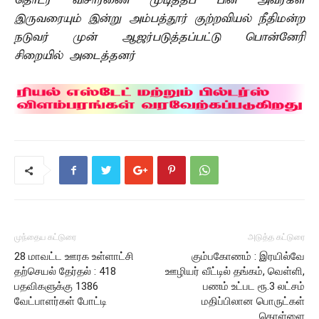
தொடர் விசாரணை முடித்தப் பின் அவர்கள்
இருவரையும் இன்று அம்பத்தூர் குற்றவியல் நீதிமன்ற
நடுவர் முன் ஆஜர்படுத்தப்பட்டு பொன்னேரி
சிறையில் அடைத்தனர்
முந்தைய கட்டுரை
அடுத்த கட்டுரை
28 மாவட்ட ஊரக உள்ளாட்சி
கும்பகோணம் : இரயில்வே
தற்செயல் தேர்தல் : 418
ஊழியர் வீட்டில் தங்கம், வெள்ளி,
பதவிகளுக்கு 1386
பணம் உட்பட ரூ.3 லட்சம்
வேட்பாளர்கள் போட்டி
மதிப்பிலான பொருட்கள்
கொள்ளை