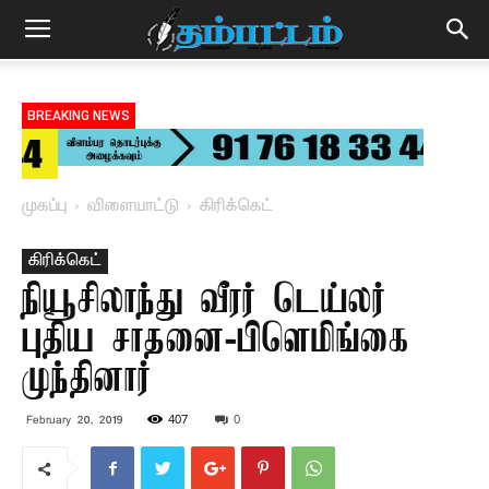
BREAKING NEWS
முகப்பு
விளையாட்டு
கிரிக்கெட்
கிரிக்கெட்
நியூசிலாந்து வீரர் டெய்லர்
புதிய சாதனை-பிளெமிங்கை
முந்தினார்
407
0
February 20, 2019