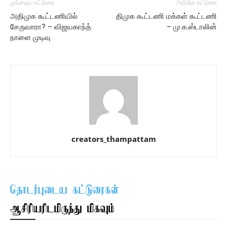
முந்தைய கட்டுரை
அடுத்த கட்டுரை
அதிமுக கூட்டணியில்
திமுக கூட்டணி மக்கள் கூட்டணி
சேருவாரா? – விஜயகாந்த்
– மு.க.ஸ்டாலின்
நாளை முடிவு
creators_thampattam
தொடர்புடைய கட்டுரைகள்
ஆசிரியரிடமிருந்து மிகவும்