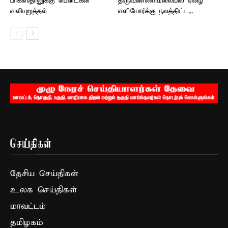
பாகிஸ்தானுக்கு பென்டகன்
திருவண்ணாமலையில் ஏழை
வலியுறுத்தல்
எளியோர்க்கு நலத்திட்ட...
செய்திகள்
தேசிய செய்திகள்
உலக செய்திகள்
மாவட்டம்
தமிழகம்