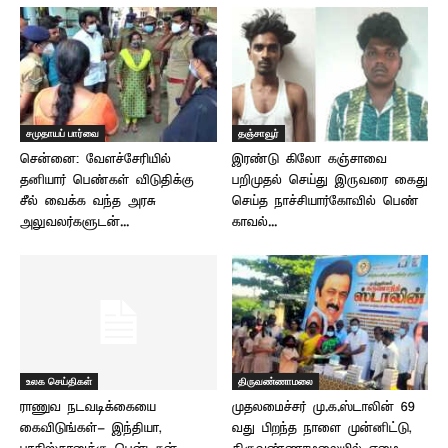
சமுதாயப் பார்வை
தஞ்சாவூர்
சென்னை: வேளச்சேரியில்
இரண்டு கிலோ கஞ்சாவை
தனியார் பெண்கள் விடுதிக்கு
பறிமுதல் செய்து இருவரை கைது
சீல் வைக்க வந்த அரசு
செய்த நாச்சியார்கோவில் பெண்
அலுவலர்களுடன்...
காவல்...
உலக செய்திகள்
திருவண்ணாமலை
ராணுவ நடவடிக்கையை
முதலமைச்சர் மு.க.ஸ்டாலின் 69
கைவிடுங்கள்- இந்தியா,
வது பிறந்த நாளை முன்னிட்டு,