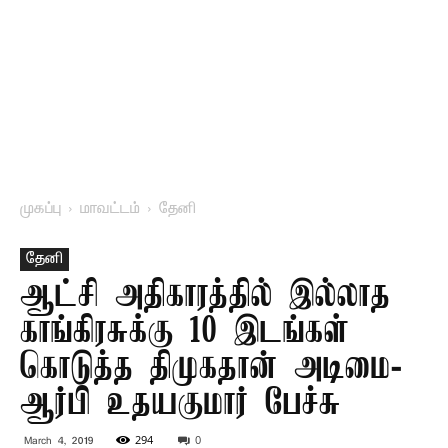
முகப்பு
மாவட்டம்
தேனி
தேனி
ஆட்சி அதிகாரத்தில் இல்லாத
காங்கிரசுக்கு 10 இடங்கள்
கொடுத்த திமுகதான் அடிமை-
ஆர்பி உதயகுமார் பேச்சு
294
0
March 4, 2019