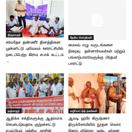
திருவாரூர்
தேசிய செய்திகள்
சர்வதேச தண்ணீர் தினத்தினை
மைகவ் ஏழு வருடங்களை
முன்னிட்டு புலிவலம் ஊராட்சியில்
நிறைவு – தன்னார்வலர்கள் மற்றும்
நடைப்பெற்ற கிராம சபாக் கூட்டம்
பங்காற்பாளர்களுக்கு பிரதமர்
…
பாராட்டு
தஞ்சாவூர்
வழிப்பாட்டுத் தலங்கள்
ஆதிக்க சக்திகளுக்கு ஆதரவாக
ஆவடி ஹரே கிருஷ்ணா
செயல்படுவதாக குற்றச்சாட்டு
திருக்கோயிலில் நூதன கௌர
எழுப்பியும், மத்திய அரசின்
நிதாய் விக்ரஹ அஷ்ட மந்தன