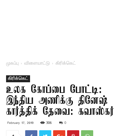
முகப்பு
விளையாட்டு
கிரிக்கெட்
கிரிக்கெட்
உலக கோப்பை போட்டி:
இந்திய அணிக்கு தினேஷ்
கார்த்திக் தேவை: கவாஸ்கர்
306
0
February 17, 2019