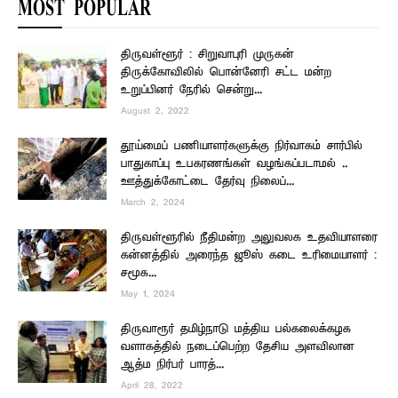
MOST POPULAR
திருவள்ளூர் : சிறுவாபுரி முருகன்
திருக்கோவிலில் பொன்னேரி சட்ட மன்ற
உறுப்பினர் நேரில் சென்று...
August 2, 2022
தூய்மைப் பணியாளர்களுக்கு நிர்வாகம் சார்பில்
பாதுகாப்பு உபகரணங்கள் வழங்கப்படாமல் ..
ஊத்துக்கோட்டை தேர்வு நிலைப்...
March 2, 2024
திருவள்ளூரில் நீதிமன்ற அலுவலக உதவியாளரை
கன்னத்தில் அரைந்த ஜூஸ் கடை உரிமையாளர் :
சமூக...
May 1, 2024
திருவாரூர் தமிழ்நாடு மத்திய பல்கலைக்கழக
வளாகத்தில் நடைப்பெற்ற தேசிய அளவிலான
ஆத்ம நிர்பர் பாரத்...
April 28, 2022