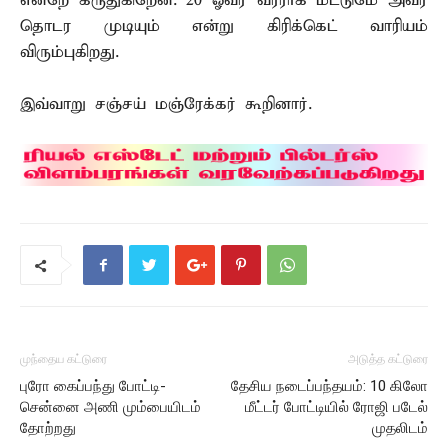
என்றே கருதுகிறேன். 20 ஓவர் வீரராக மட்டுமே அவர்
தொடர முடியும் என்று கிரிக்கெட் வாரியம்
விரும்புகிறது.
இவ்வாறு சஞ்சய் மஞ்ரேக்கர் கூறினார்.
முந்தைய கட்டுரை
அடுத்த கட்டுரை
புரோ கைப்பந்து போட்டி-
தேசிய நடைப்பந்தயம்: 10 கிலோ
சென்னை அணி மும்பையிடம்
மீட்டர் போட்டியில் ரோஜி படேல்
தோற்றது
முதலிடம்