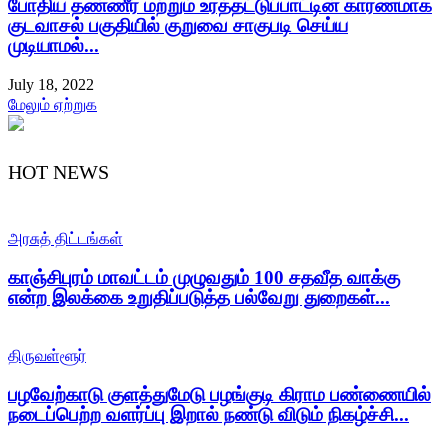
போதிய தண்ணீர் மற்றும் உரத்தட்டுப்பாட்டின் காரணமாக
குடவாசல் பகுதியில் குறுவை சாகுபடி செய்ய
முடியாமல்...
July 18, 2022
மேலும் ஏற்றுக
HOT NEWS
அரசுத் திட்டங்கள்
காஞ்சிபுரம் மாவட்டம் முழுவதும் 100 சதவீத வாக்கு
என்ற இலக்கை உறுதிப்படுத்த பல்வேறு துறைகள்...
திருவள்ளூர்
பழவேற்காடு குளத்துமேடு பழங்குடி கிராம பண்ணையில்
நடைப்பெற்ற வளர்ப்பு இறால் நண்டு விடும் நிகழ்ச்சி...