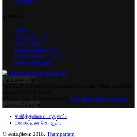
விமர்சனம்
மற்றவை
முகப்பு
எங்களைப் பற்றி
ADS Tariff
வலைத்தள தொகுப்பு
தனித்தன்மை பாதுகாப்பு
தொடர்புகொள்ள
எங்களை பற்றி
“தம்பட்டம்” தமிழ் நாளேடு இது எங்கள் எடிட்டரின் இளம் பருவத்தின்
கனவு என்றே சொல்லலாம் .
எங்களை தொடர்பு கொள்ளுங்கள்:
thampattam2016@gmail.com
நம்மை பின்பற்ற
தனித்தன்மை பாதுகாப்பு
வலைத்தள தொகுப்பு
© காப்புரிமை 2018.
Thampattam