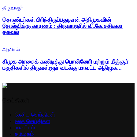
திருவாரூர்
தொண்டர்கள் பிரிந்திருப்பதுதான் அதிமுகவின்
தோல்விக்கு காரணம் : திருவாரூரில் வி.கே.சசிகலா
தகவல்
அரசியல்
திமுக அரசைக் கண்டித்து பொன்னேரி மற்றும் மீஞ்சூர்
பகுதிகளில் திருவள்ளூர் வடக்கு மாவட்ட அதிமுக...
செய்திகள்
தேசிய செய்திகள்
உலக செய்திகள்
மாவட்டம்
தமிழகம்