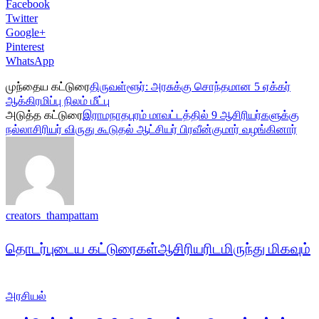
Facebook
Twitter
Google+
Pinterest
WhatsApp
முந்தைய கட்டுரை
திருவள்ளூர்: அரசுக்கு சொந்தமான 5 ஏக்கர்
ஆக்கிரமிப்பு நிலம் மீட்பு
அடுத்த கட்டுரை
இராமநாதபுரம் மாவட்டத்தில் 9 ஆசிரியர்களுக்கு
நல்லாசிரியர் விருது கூடுதல் ஆட்சியர் பிரவீன்குமார் வழங்கினார்
creators_thampattam
தொடர்புடைய கட்டுரைகள்
ஆசிரியரிடமிருந்து மிகவும்
அரசியல்