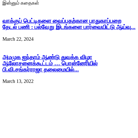
இன்னும் கதைகள்
வாக்குப் பெட்டிகளை வைப்பதற்கான பாதுகாப்பறை
தேடல் பணி : பல்வேறு இடங்களை பார்வையிட்டு ஆய்வு...
March 22, 2024
அமமுக ஐந்தாம் ஆண்டு துவக்க விழா
ஆலோசனைக்கூட்டம் … பொன்னேரியில்
பி.வி.சங்கர்ராஜா தலைமையில்...
March 13, 2022