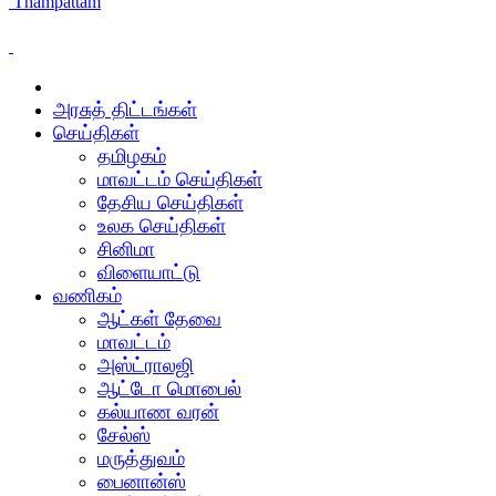
Thampattam
அரசுத் திட்டங்கள்
செய்திகள்
தமிழகம்
மாவட்டம் செய்திகள்
தேசிய செய்திகள்
உலக செய்திகள்
சினிமா
விளையாட்டு
வணிகம்
ஆட்கள் தேவை
மாவட்டம்
அஸ்ட்ராலஜி
ஆட்டோ மொபைல்
கல்யாண வரன்
சேல்ஸ்
மருத்துவம்
பைனான்ஸ்