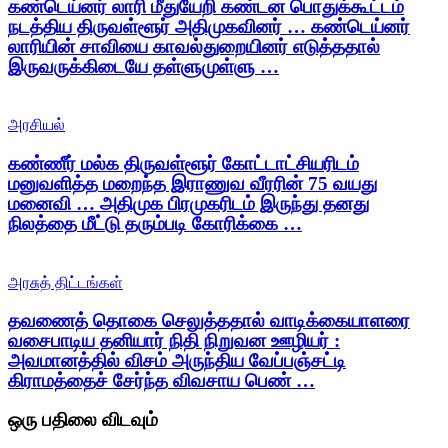
கண்டெய்னர் லாரி மீதுயேறி கண்டன பொதுக்கூட்டம்
நடத்திய திருவள்ளூர் அதிமுகவினர் … கண்டெய்னர்
லாரியின் சாவியை காவல்துறையினர் எடுத்ததால்
இருவருக்கிடையே தள்ளுமுள்ளு …
அரசியல்
கண்ணீர் மல்க திருவள்ளூர் கோட்டாட்சியரிடம்
மனுவளித்த மறைந்த இராணுவ வீரரின் 75 வயது
மனைவி … அதிமுக பிரமுகரிடம் இருந்து தனது
நிலத்தை மீட்டு தரும்படி கோரிக்கை …
அரசுத் திட்டங்கள்
தவணைத் தொகை செலுத்ததால் வாடிக்கையாளரை
வசைபாடிய தனியார் நிதி நிறுவன ஊழியர் :
அவமானத்தில் விசம் அருந்திய வேப்பஞ்சட்டி
கிராமத்தைச் சேர்ந்த விவசாய பெண் …
ஒரு பதிலை விடவும்