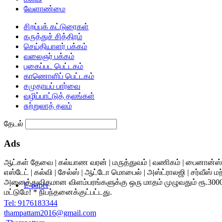
வேளாண்மை
சிறப்புக் கட்டுரைகள்
கருத்துச் சித்திரம்
செய்தியாளர் பக்கம்
வலைஞர் பக்கம்
புகைப்பட பெட்டகம்
காணொளிப் பெட்டகம்
சமுதாயப் பார்வை
வழிப்பாட்டுத் தலங்கள்
சுற்றுலாத் தலம்
தேடல்
Ads
ஆட்கள் தேவை | கல்யாண வரன் | மருத்துவம் | வணிகம் | பைனான்ஸ் |
எஸ்டேட் | கல்வி | சேல்ஸ் | ஆட்டோ மொபைல் | அஸ்ட்ராலஜி | சர்வீஸ் மற்
அனைத்துவிதமான விளம்பரங்களுக்கு ஒரு மாதம் முழுவதும் ரூ.300
E-paper
மட்டுமே! * நிபந்தனைக்குட்பட்டது.
Tel:
9176183344
thampattam2016@gmail.com