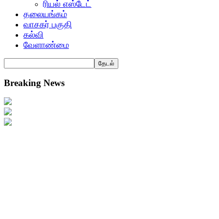
ரியல் எஸ்டேட்
தலையங்கம்
வாசகர் பகுதி
கல்வி
வேளாண்மை
Breaking News